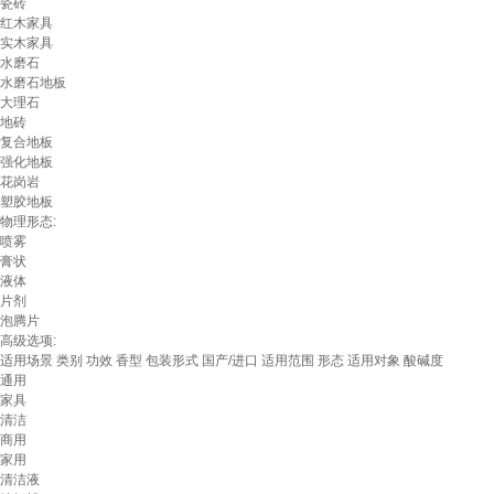
瓷砖
红木家具
实木家具
水磨石
水磨石地板
大理石
地砖
复合地板
强化地板
花岗岩
塑胶地板
物理形态:
喷雾
膏状
液体
片剂
泡腾片
高级选项:
适用场景
类别
功效
香型
包装形式
国产/进口
适用范围
形态
适用对象
酸碱度
通用
家具
清洁
商用
家用
清洁液