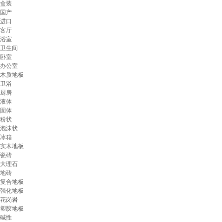
盒装
国产
进口
客厅
浴室
卫生间
卧室
办公室
木质地板
卫浴
厨房
液体
固体
粉状
泡沫状
冰箱
实木地板
瓷砖
大理石
地砖
复合地板
强化地板
花岗岩
塑胶地板
碱性