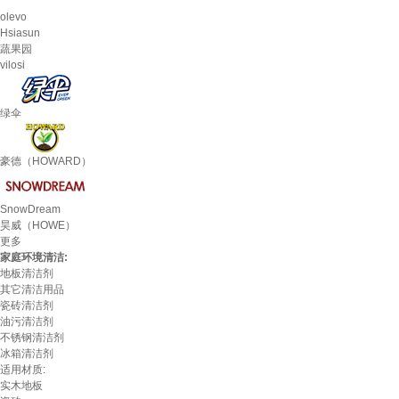
olevo
Hsiasun
蔬果园
vilosi
绿伞
豪德（HOWARD）
SnowDream
昊威（HOWE）
更多
家庭环境清洁:
地板清洁剂
其它清洁用品
瓷砖清洁剂
油污清洁剂
不锈钢清洁剂
冰箱清洁剂
适用材质:
实木地板