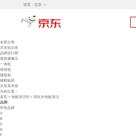
◇
送至：
北京
全部分类
京东知识库
品牌排行榜
普联摄像头
一体机
收纳包
键盘贴
键帽贴纸
京东美术馆
当前位置：
首页
>
地板清洁剂
> 强化木地板清洁
品牌:
所有品牌
A
B
C
D
F