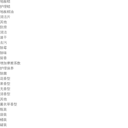
地板蜡
护理蜡
地板精油
清洁片
其他
防滑
清洁
速干
去污
除霉
除味
留香
增加摩擦系数
护理保养
除菌
花香型
果香型
无香型
清香型
其他
薰衣草香型
瓶装
袋装
桶装
罐装