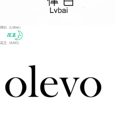
律白（Lvbai）
花王（KAO）