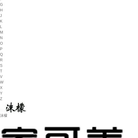
G
H
J
K
L
M
N
O
P
Q
R
S
T
V
W
X
Y
Z
沫檬