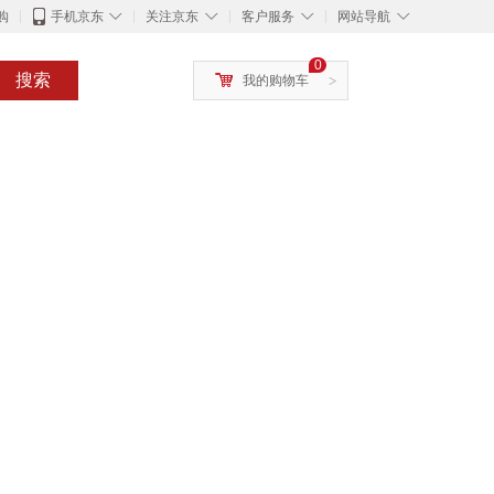
◇
◇
◇
◇
购
手机京东
关注京东
客户服务
网站导航
0
搜索
我的购物车
>