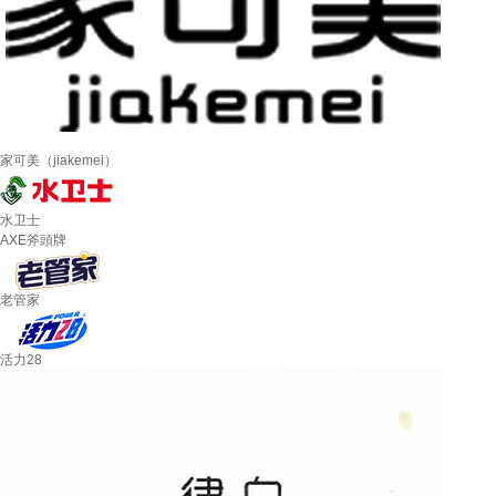
家可美（jiakemei）
水卫士
AXE斧頭牌
老管家
活力28