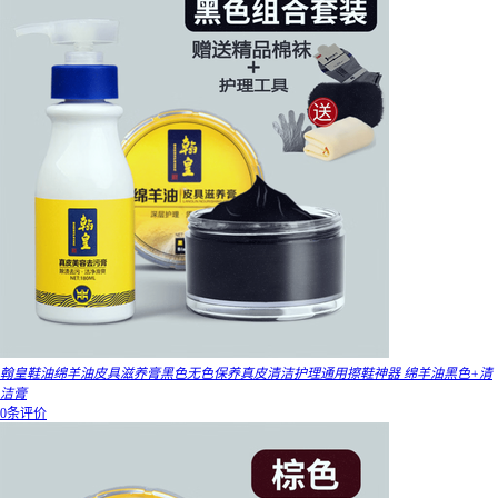
翰皇鞋油绵羊油皮具滋养膏黑色无色保养真皮清洁护理通用擦鞋神器 绵羊油黑色+清
洁膏
0条评价