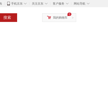
◇
◇
◇
◇
购
手机京东
关注京东
客户服务
网站导航
0
搜索
我的购物车
>