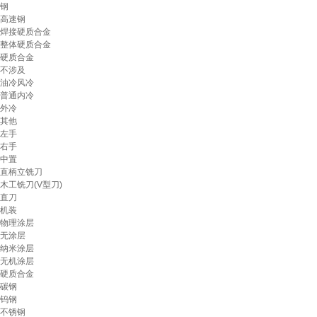
钢
高速钢
焊接硬质合金
整体硬质合金
硬质合金
不涉及
油冷风冷
普通内冷
外冷
其他
左手
右手
中置
直柄立铣刀
木工铣刀(V型刀)
直刀
机装
物理涂层
无涂层
纳米涂层
无机涂层
硬质合金
碳钢
钨钢
不锈钢