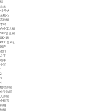
铝
合金
45号钢
金刚石
高速钢
木材
合金工具钢
SK2合金钢
SK4钢
PCD金刚石
国产
进口
左手
右手
中置
1
2
3
4
物理涂层
化学涂层
无涂层
金刚石
白钢
钨钢