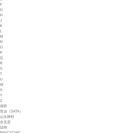
F
G
H
J
K
L
M
N
O
P
Q
R
S
T
U
W
X
Y
Z
保联
世达（SATA）
山头林村
合见贡
喆炜
FANCYCHIC