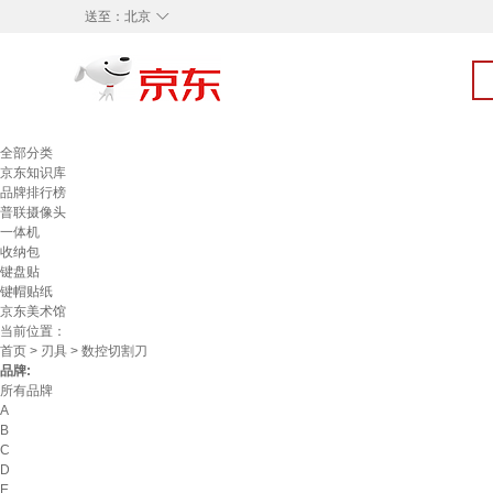
◇
送至：
北京
全部分类
京东知识库
品牌排行榜
普联摄像头
一体机
收纳包
键盘贴
键帽贴纸
京东美术馆
当前位置：
首页
>
刃具
> 数控切割刀
品牌:
所有品牌
A
B
C
D
E