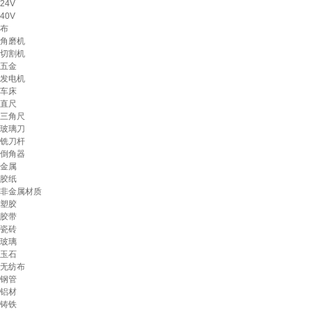
24V
40V
布
角磨机
切割机
五金
发电机
车床
直尺
三角尺
玻璃刀
铣刀杆
倒角器
金属
胶纸
非金属材质
塑胶
胶带
瓷砖
玻璃
玉石
无纺布
钢管
铝材
铸铁