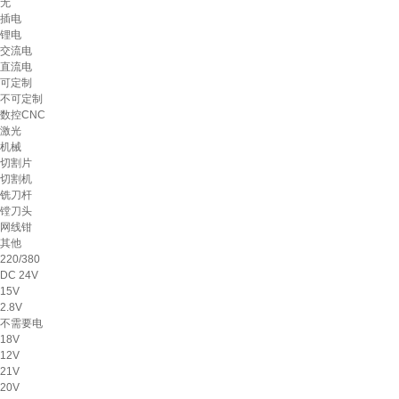
无
插电
锂电
交流电
直流电
可定制
不可定制
数控CNC
激光
机械
切割片
切割机
铣刀杆
镗刀头
网线钳
其他
220/380
DC 24V
15V
2.8V
不需要电
18V
12V
21V
20V