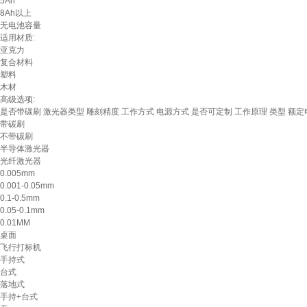
5Ah
8Ah以上
无电池容量
适用材质:
亚克力
复合材料
塑料
木材
高级选项:
是否带碳刷
激光器类型
雕刻精度
工作方式
电源方式
是否可定制
工作原理
类型
额定
带碳刷
不带碳刷
半导体激光器
光纤激光器
0.005mm
0.001-0.05mm
0.1-0.5mm
0.05-0.1mm
0.01MM
桌面
飞行打标机
手持式
台式
落地式
手持+台式