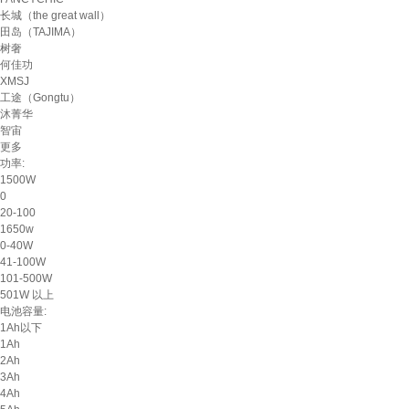
长城（the great wall）
田岛（TAJIMA）
树奢
何佳功
XMSJ
工途（Gongtu）
沐菁华
智宙
更多
功率:
1500W
0
20-100
1650w
0-40W
41-100W
101-500W
501W 以上
电池容量:
1Ah以下
1Ah
2Ah
3Ah
4Ah