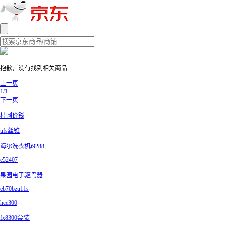
抱歉，没有找到相关商品
上一页
1/1
下一页
桂圆价钱
ufs丝锥
海尔洗衣机t9288
e52407
果园电子驱鸟器
eb70bzu11s
hce300
fx8300套装