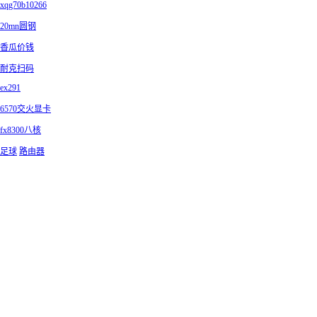
xqg70b10266
20mn圆钢
香瓜价钱
耐克扫码
ex291
6570交火显卡
fx8300八核
足球
路由器