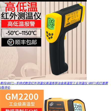
希玛AR872+手持式数显红外测温仪高温炼铁冶金高温型工业测温仪 AR872机打普票
0条评价