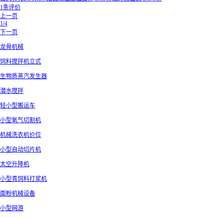
1条评价
上一页
1/4
下一页
龙骨机械
饲料搅拌机立式
生物质蒸汽发生器
潜水搅拌
轻小型搬运车
小型氧气切割机
机械洗衣机价位
小型自动切片机
太空升降机
小型青饲料打浆机
面粉机械设备
小型网游