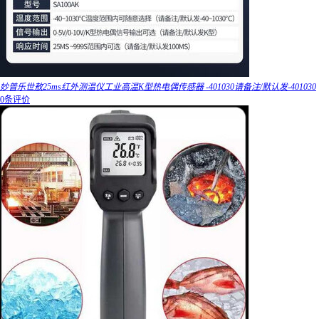
妙普乐世敖25ms红外测温仪工业高温K型热电偶传感器 -401030请备注/默认发-401030
0条评价