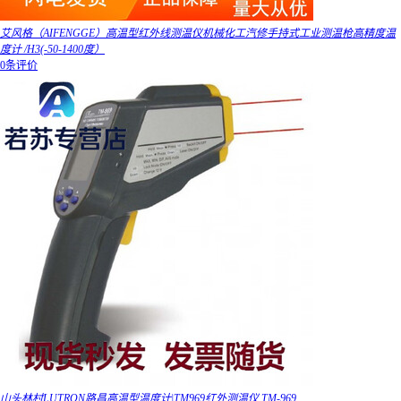
艾风格（AIFENGGE）高温型红外线测温仪机械化工汽修手持式工业测温枪高精度温
度计 /H3(-50-1400度）
0条评价
山头林村LUTRON路昌高温型温度计|TM969红外测温仪 TM-969