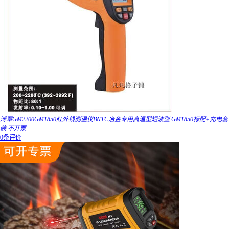
溥覃GM2200GM1850红外线测温仪BNTC冶金专用高温型短波型 GM1850标配+充电套
装 不开票
0条评价