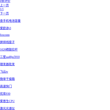
0条评价
上一页
1/1
下一页
查手机电池容量
爱欧迪j3
foxconn
屏排线座子
1020硒鼓拉杆
三星ua48ju5910
理发器批发
飞云tv
微单干燥箱
高速快门
优库930
爱普生CPU
激光光谱仪