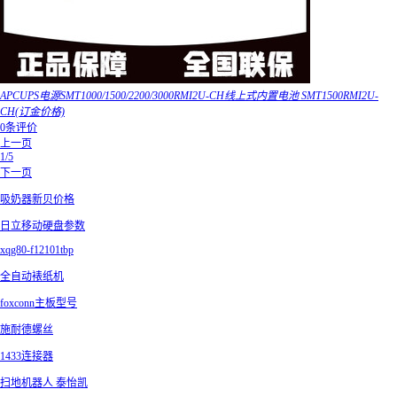
APCUPS电源SMT1000/1500/2200/3000RMI2U-CH线上式内置电池 SMT1500RMI2U-
CH(订金价格)
0条评价
上一页
1/5
下一页
吸奶器新贝价格
日立移动硬盘参数
xqg80-f12101tbp
全自动裱纸机
foxconn主板型号
施耐德螺丝
1433连接器
扫地机器人 泰怡凯