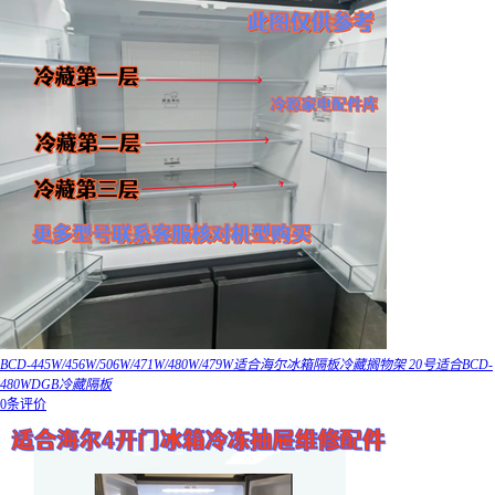
BCD-445W/456W/506W/471W/480W/479W适合海尔冰箱隔板冷藏搁物架 20号适合BCD-
480WDGB冷藏隔板
0条评价