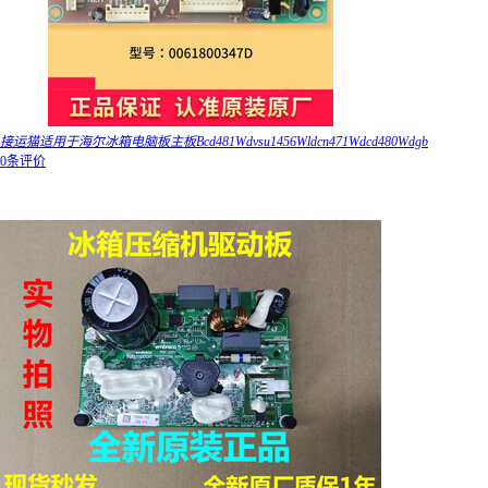
接运猫适用于海尔冰箱电脑板主板Bcd481Wdvsu1456Wldcn471Wdcd480Wdgb
0条评价