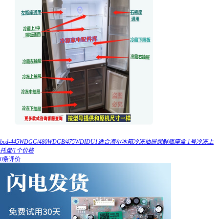
bcd-445WDGG/480WDGB/475WDIDU1适合海尔冰箱冷冻抽屉保鲜瓶座盒 1号冷冻上
托盘/1个价格
0条评价