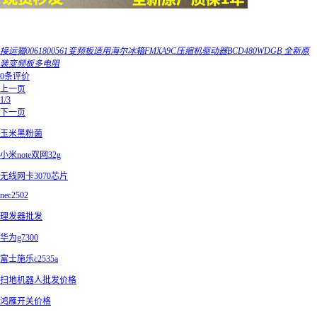
接运猫0061800561变频板适用海尔冰箱FMXA9C压缩机驱动器BCD480WDGB 全新原
装变频板多电阻
0条评价
上一页
1/3
下一页
玉米黑粉菌
小米note双网32g
无线网卡3070芯片
nec2502
理发器批发
华为g7300
富士施乐c2535a
扫地机器人批发价格
鸿雁开关价格