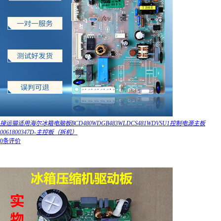
接运猫适用海尔冰箱电脑板BCD480WDGB483WLDCS481WDVSU1控制电源主板
0061800347D-主控板（拆机）
0条评价