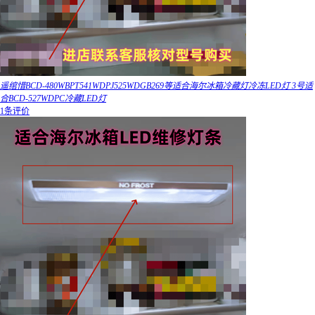
遥绾惜BCD-480WBPT541WDPJ525WDGB269等适合海尔冰箱冷藏灯冷冻LED灯 3号适
合BCD-527WDPC冷藏LED灯
1条评价