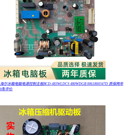
海尔冰箱电脑电源控制主板BCD-483WLDCS 480WDGB 0061800347D 质保两年
0条评价