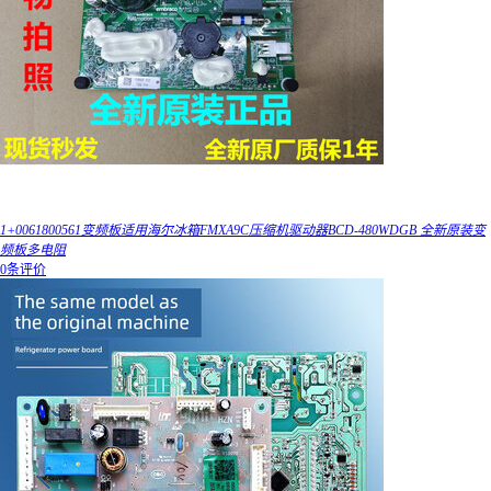
1+0061800561变频板适用海尔冰箱FMXA9C压缩机驱动器BCD-480WDGB 全新原装变
频板多电阻
0条评价