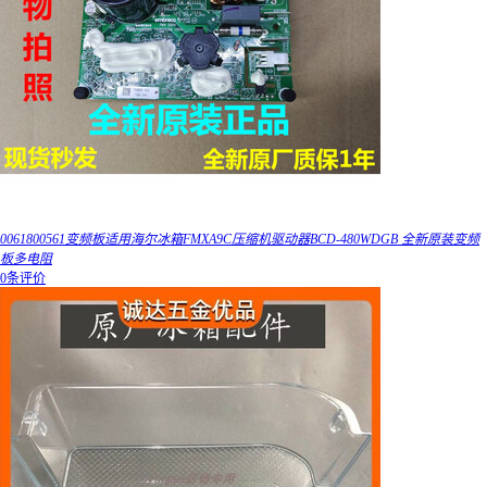
0061800561变频板适用海尔冰箱FMXA9C压缩机驱动器BCD-480WDGB 全新原装变频
板多电阻
0条评价