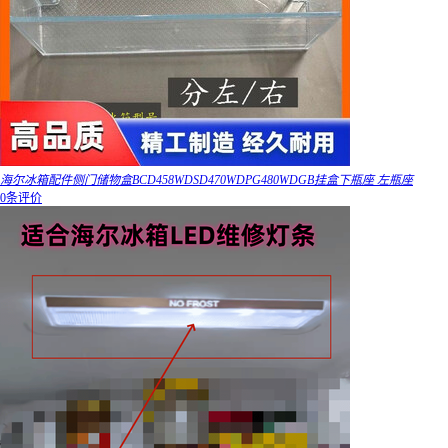
海尔冰箱配件侧门储物盒BCD458WDSD470WDPG480WDGB挂盒下瓶座 左瓶座
0条评价