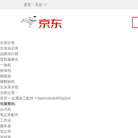
◇
送至：
北京
全部分类
京东知识库
品牌排行榜
普联摄像头
一体机
收纳包
键盘贴
键帽贴纸
京东美术馆
当前位置：
首页
>
金属加工配件
> hpprodesk480g2mt
电脑整机:
台式机
笔记本配件
工作站
服务器
笔记本
游戏本