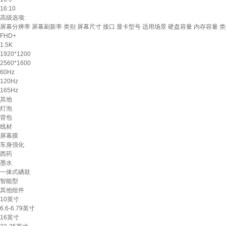
16:10
高级选项:
屏幕分辨率
屏幕刷新率
类别
屏幕尺寸
接口
显卡型号
适用场景
硬盘容量
内存容量
类
FHD+
1.5K
1920*1200
2560*1600
60Hz
120Hz
165Hz
其他
灯泡
背包
线材
屏幕膜
车身强化
西药
墨水
一体式硒鼓
智能型
其他组件
10英寸
6.6-6.79英寸
16英寸