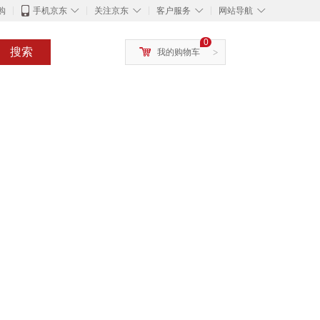
◇
◇
◇
◇
购
手机京东
关注京东
客户服务
网站导航
0
搜索
我的购物车
>