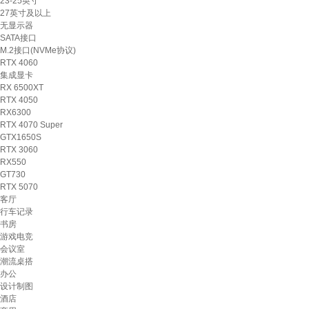
23-25英寸
27英寸及以上
无显示器
SATA接口
M.2接口(NVMe协议)
RTX 4060
集成显卡
RX 6500XT
RTX 4050
RX6300
RTX 4070 Super
GTX1650S
RTX 3060
RX550
GT730
RTX 5070
客厅
行车记录
书房
游戏电竞
会议室
潮流桌搭
办公
设计制图
酒店