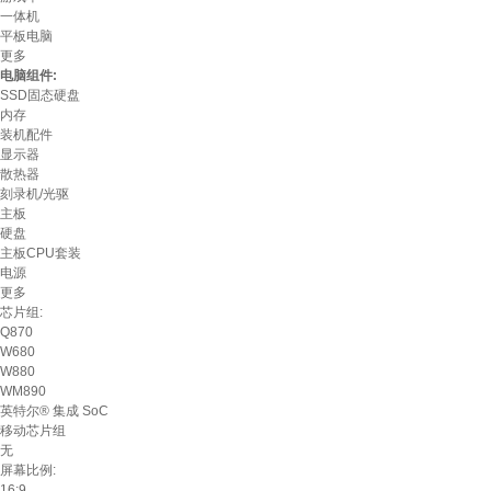
一体机
平板电脑
更多
电脑组件:
SSD固态硬盘
内存
装机配件
显示器
散热器
刻录机/光驱
主板
硬盘
主板CPU套装
电源
更多
芯片组:
Q870
W680
W880
WM890
英特尔® 集成 SoC
移动芯片组
无
屏幕比例:
16:9