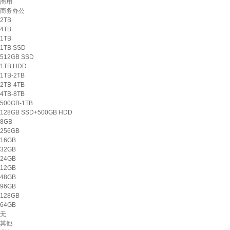
商用
商务办公
2TB
4TB
1TB
1TB SSD
512GB SSD
1TB HDD
1TB-2TB
2TB-4TB
4TB-8TB
500GB-1TB
128GB SSD+500GB HDD
8GB
256GB
16GB
32GB
24GB
12GB
48GB
96GB
128GB
64GB
无
其他