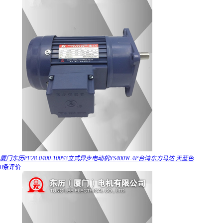
厦门东历PF28-0400-100S3立式异步电动机YS400W-4P台湾东力马达 天蓝色
0条评价