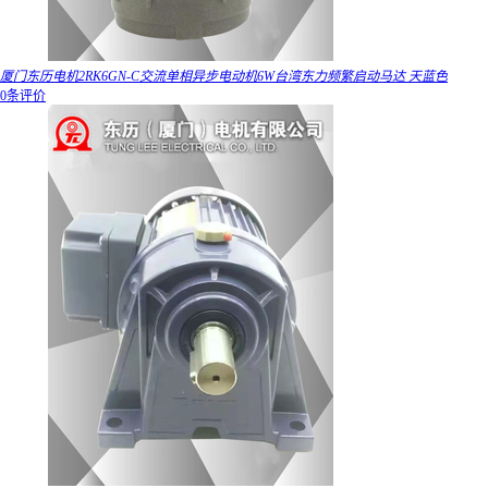
厦门东历电机2RK6GN-C交流单相异步电动机6W台湾东力频繁启动马达 天蓝色
0条评价