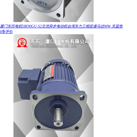
厦门东历电机5IK90GU-S2交流异步电动机台湾东力三相定速马达90W 天蓝色
0条评价