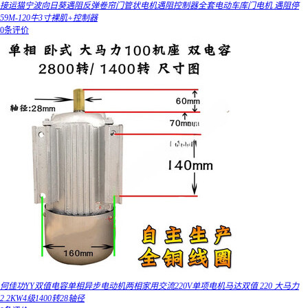
接运猫宁波向日葵遇阻反弹卷帘门管状电机遇阻控制器全套电动车库门电机 遇阻停
59M-120牛3寸裸肌+控制器
0条评价
何佳功YY双值电容单相异步电动机两相家用交流220V单项电机马达双值 220 大马力
2.2KW4级1400转28轴径