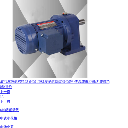
厦门东历电机PL22-0400-10S3异步电动机YS400W-4P台湾东力马达 天蓝色
0条评价
上一页
1/5
下一页
p10配置参数
中式小花格
电池小五