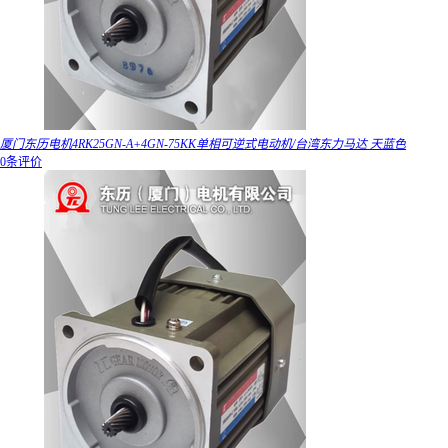
厦门东历电机4RK25GN-A+4GN-75KK单相可逆式电动机/台湾东力马达 天蓝色
0条评价