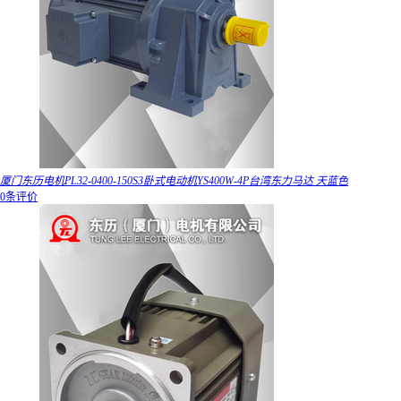
厦门东历电机PL32-0400-150S3卧式电动机YS400W-4P台湾东力马达 天蓝色
0条评价