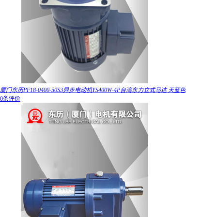
厦门东历PF18-0400-50S3异步电动机YS400W-4P台湾东力立式马达 天蓝色
0条评价