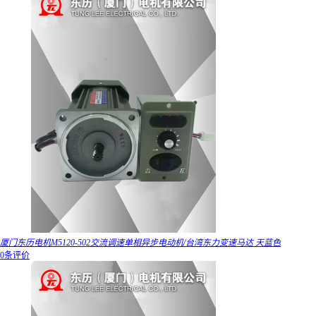
厦门东历电机M5120-502交流调速单相异步电动机/台湾东力变速马达 天蓝色
0条评价