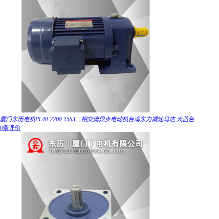
厦门东历电机PL40-2200-15S3三相交流异步电动机台湾东力减速马达 天蓝色
0条评价