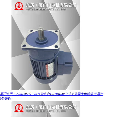
厦门东历PF22-0750-8S3B-R台湾东力YS750W-4P立式交流异步电动机 天蓝色
0条评价