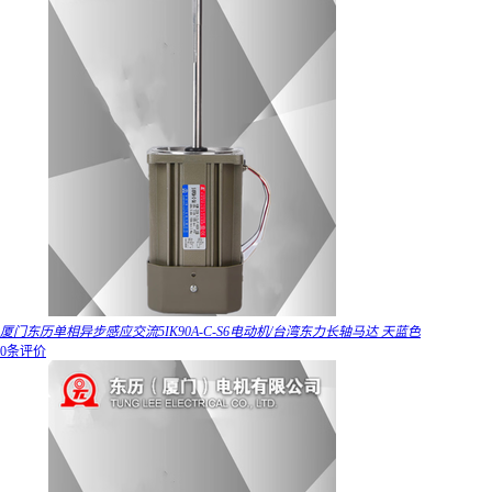
厦门东历单相异步感应交流5IK90A-C-S6电动机/台湾东力长轴马达 天蓝色
0条评价