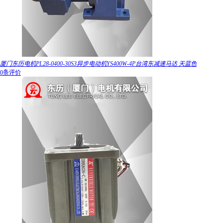
厦门东历电机PL28-0400-30S3异步电动机YS400W-4P台湾东减速马达 天蓝色
0条评价