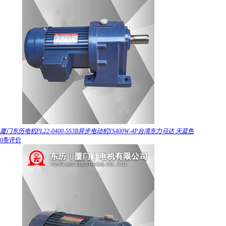
厦门东历电机PL22-0400-5S3B异步电动机YS400W-4P台湾东力马达 天蓝色
0条评价