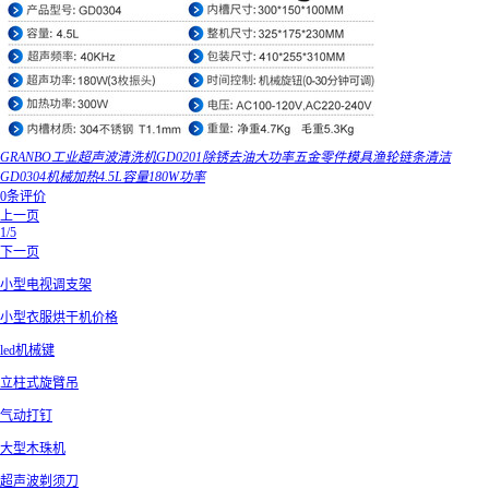
GRANBO工业超声波清洗机GD0201除锈去油大功率五金零件模具渔轮链条清洁
GD0304机械加热4.5L容量180W功率
0条评价
上一页
1/5
下一页
小型电视调支架
小型衣服烘干机价格
led机械键
立柱式旋臂吊
气动打钉
大型木珠机
超声波剃须刀