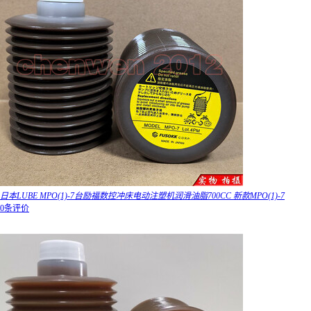
日本LUBE MPO(1)-7台励福数控冲床电动注塑机润滑油脂700CC 新款MPO(1)-7
0条评价