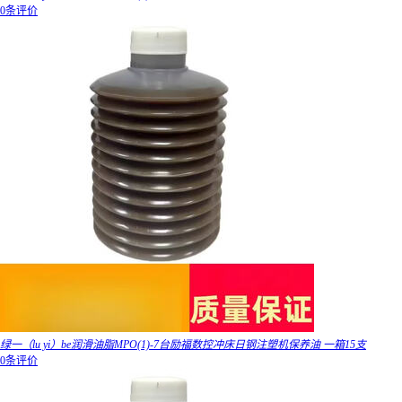
0条评价
绿一（lu yi）be润滑油脂MPO(1)-7台励福数控冲床日钢注塑机保养油 一箱15支
0条评价