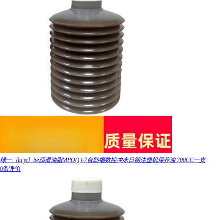
绿一（lu yi）be润滑油脂MPO(1)-7台励福数控冲床日钢注塑机保养油 700CC一支
0条评价