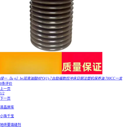
绿一（lu yi）be润滑油脂MPO(1)-7台励福数控冲床日钢注塑机保养油 700CC一支
0条评价
上一页
1/2
下一页
液晶屏库
小珠千宝
地砖要填缝剂