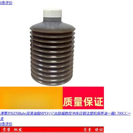
0条评价
溥覃JPHZNBlube润滑油脂MPO(1)7台励福数控冲床日钢注塑机保养油一箱1 700CC一
支
0条评价