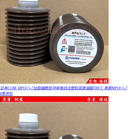
日本LUBE MPO(1)-7台励福数控冲床电动注塑机润滑油脂700CC 新款MPO(1)-7
0条评价