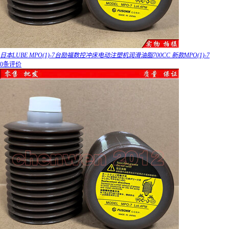
日本LUBE MPO(1)-7台励福数控冲床电动注塑机润滑油脂700CC 新款MPO(1)-7
0条评价