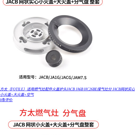
方太（FOTILE）适用燃气灶配件火盖炉头JACB JA6B HC26BE煤气灶分 JACB网状实心
小火盖+大火盖+空气
0条评价