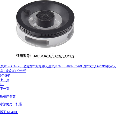
方太（FOTILE）适用燃气灶配件火盖炉头JACB JA6B HC26BE煤气灶分 JACB网状小火
盖+大火盖+空气腔
0条评价
上一页
1/1
下一页
折叠床参数
小滚筒甩干机桶
松下32C400C