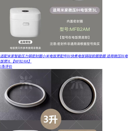
适配米家智能压力锅密封圈小米电饭煲配件IH快煮电饭锅硅胶圈垫圈 适用微压IH电
饭煲3L【MFB2AM】
1条评价