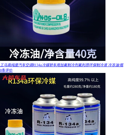
工马高纯度汽车空调R134a冷媒轿车用加氟制冷剂氟利昂环保制冷液 冷冻油/瓶
0条评价