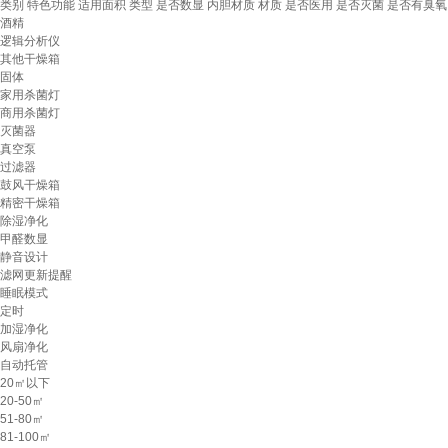
类别
特色功能
适用面积
类型
是否数显
内胆材质
材质
是否医用
是否灭菌
是否有臭氧
酒精
逻辑分析仪
其他干燥箱
固体
家用杀菌灯
商用杀菌灯
灭菌器
真空泵
过滤器
鼓风干燥箱
精密干燥箱
除湿净化
甲醛数显
静音设计
滤网更新提醒
睡眠模式
定时
加湿净化
风扇净化
自动托管
20㎡以下
20-50㎡
51-80㎡
81-100㎡