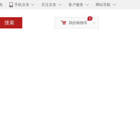
◇
◇
◇
◇
购
手机京东
关注京东
客户服务
网站导航
0
搜索
我的购物车
>