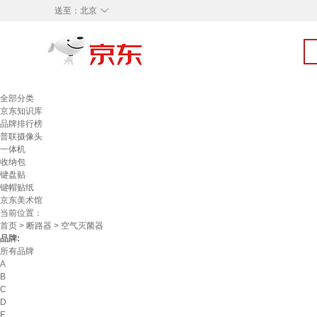
◇
送至：
北京
全部分类
京东知识库
品牌排行榜
普联摄像头
一体机
收纳包
键盘贴
键帽贴纸
京东美术馆
当前位置：
首页
>
断路器
> 空气灭菌器
品牌:
所有品牌
A
B
C
D
E