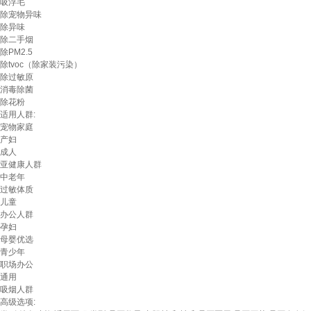
吸浮毛
除宠物异味
除异味
除二手烟
除PM2.5
除tvoc（除家装污染）
除过敏原
消毒除菌
除花粉
适用人群:
宠物家庭
产妇
成人
亚健康人群
中老年
过敏体质
儿童
办公人群
孕妇
母婴优选
青少年
职场办公
通用
吸烟人群
高级选项: