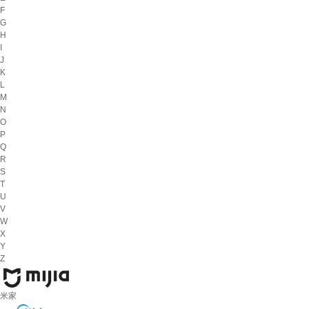
F
G
H
I
J
K
L
M
N
O
P
Q
R
S
T
U
V
W
X
Y
Z
米家