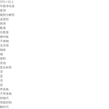
101㎡以上
车载净化器
家用
吸附分解型
桌面型
商用
数显
非数显
镀锌板
不锈钢
见详情
铜质
钢
塑料
其他
复合材质
否
是
否
是
带臭氧
不带臭氧
按键式
智能控制
触控式