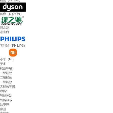
稳健（Winner）
戴森（DYSON）
绿之源
小米白
飞利浦（PHILIPS）
小米（MI）
更多
能效等级:
一级能效
二级能效
三级能效
无能效等级
功能:
智能控制
智能显示
除甲醛
加湿