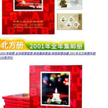
2001年邮票 全年邮票套票 邮局集邮套装 邮政邮票收藏 2001年北方邮票年册
100条评价