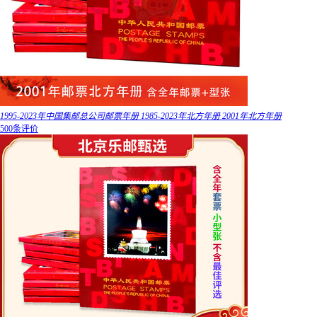
1995-2023年中国集邮总公司邮票年册 1985-2023年北方年册 2001年北方年册
500条评价