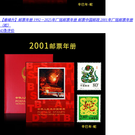
【睿峰升】邮票年册 1992－2025年厂铭邮票年册 邮票中国邮政 2001年厂铭邮票年册
（蛇）
43条评价