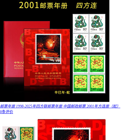
邮票年册 1998-2025年四方联邮票年册 中国邮政邮票 2001年方连册（蛇）
0条评价