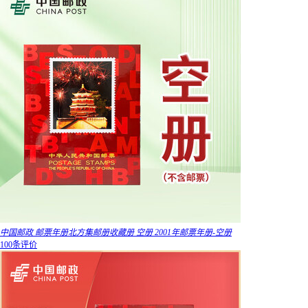
中国邮政 邮票年册北方集邮册收藏册 空册 2001年邮票年册-空册
100条评价