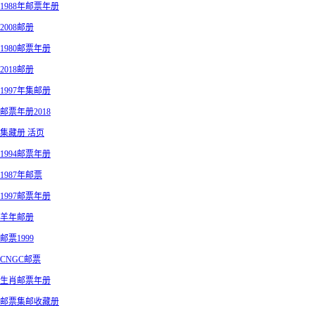
1988年邮票年册
2008邮册
1980邮票年册
2018邮册
1997年集邮册
邮票年册2018
集藏册 活页
1994邮票年册
1987年邮票
1997邮票年册
羊年邮册
邮票1999
CNGC邮票
生肖邮票年册
邮票集邮收藏册