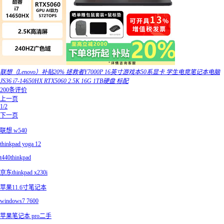
联想（Lenovo）补贴20% 拯救者Y7000P 16英寸游戏本50系显卡 学生电竞笔记本电脑
JS36 i7-14650HX RTX5060 2.5K 16G 1TB硬盘 标配
200条评价
上一页
1/2
下一页
联想 w540
thinkpad yoga 12
t440thinkpad
京东thinkpad x230i
苹果11.6寸笔记本
windows7 7600
苹果笔记本 pro二手