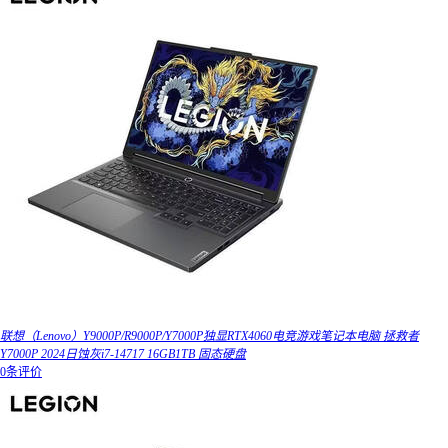
联想（Lenovo）Y9000P/R9000P/Y7000P独显RTX4060电竞游戏笔记本电脑 拯救者
Y7000P 2024日蚀灰i7-14717 16GB1TB 固态硬盘
0条评价