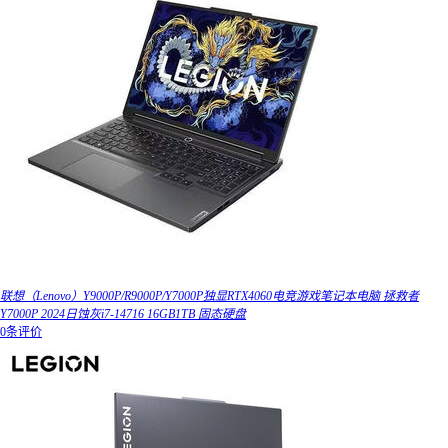
联想（Lenovo）Y9000P/R9000P/Y7000P独显RTX4060电竞游戏笔记本电脑 拯救者
Y7000P 2024日蚀灰i7-14716 16GB1TB 固态硬盘
0条评价