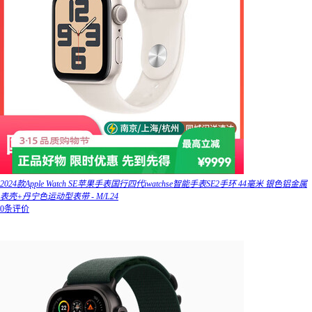
2024款Apple Watch SE苹果手表国行四代iwatchse智能手表SE2手环 44毫米 银色铝金属
表壳+丹宁色运动型表带 - M/L24
0条评价