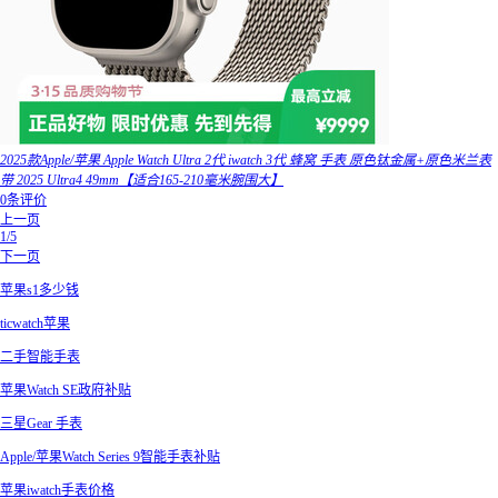
2025款Apple/苹果 Apple Watch Ultra 2代 iwatch 3代 蜂窝 手表 原色钛金属+原色米兰表
带 2025 Ultra4 49mm【适合165-210毫米腕围大】
0条评价
上一页
1/5
下一页
苹果s1多少钱
ticwatch苹果
二手智能手表
苹果Watch SE政府补贴
三星Gear 手表
Apple/苹果Watch Series 9智能手表补贴
苹果iwatch手表价格