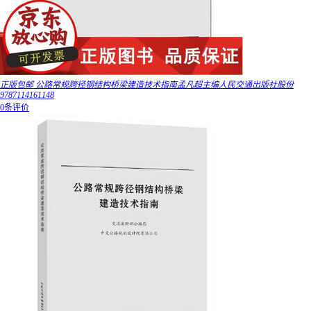
正版包邮 公路常规跨径钢结构桥梁建造技术指南孟凡超主编人民交通出版社股份
9787114161148
0条评价