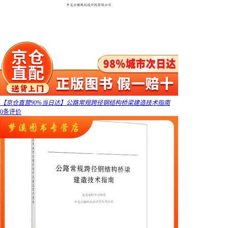
【京仓直营90%当日达】公路常规跨径钢结构桥梁建造技术指南
0条评价