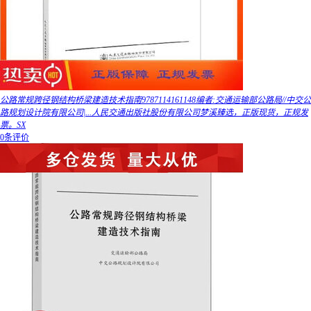
公路常规跨径钢结构桥梁建造技术指南9787114161148编者:交通运输部公路局//中交公
路规划设计院有限公司|...人民交通出版社股份有限公司梦溪臻选，正版现货，正规发
票。SX
0条评价