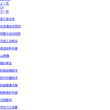
上一页
1/4
下一页
浙江省水系
水资源综合规划
伺服与运动控制
河南工业职业
夹层结构手册
sar图像
细纱保全
机械运输制冷
现代珩磨技术
机器猫康夫版
阴极保护手册
河道整治
烹饪刀工述要