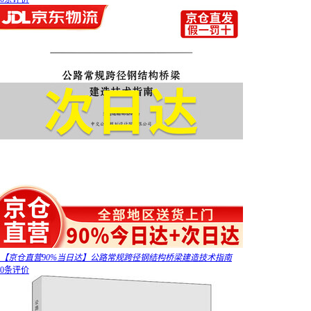
【京仓直营90%当日达】公路常规跨径钢结构桥梁建造技术指南
0条评价