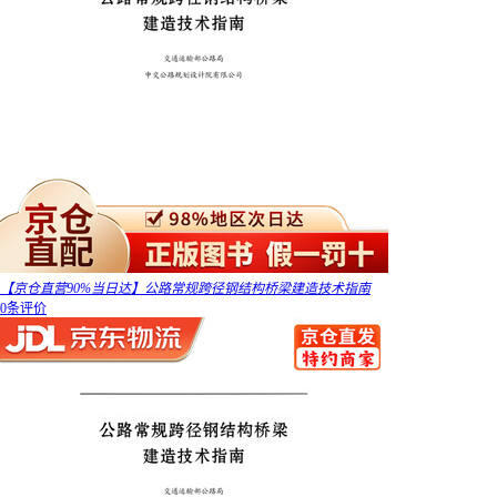
【京仓直营90%当日达】公路常规跨径钢结构桥梁建造技术指南
0条评价