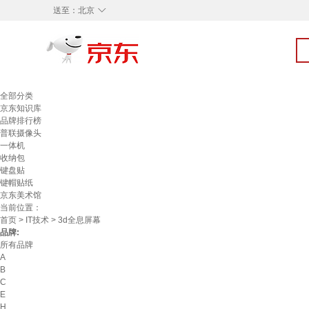
◇
送至：
北京
全部分类
京东知识库
品牌排行榜
普联摄像头
一体机
收纳包
键盘贴
键帽贴纸
京东美术馆
当前位置：
首页
>
IT技术
> 3d全息屏幕
品牌:
所有品牌
A
B
C
E
H