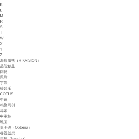
K
L
M
R
S
T
W
X
Y
Z
海康威视（HIKVISION）
晶智触显
阅扬
恩腾
宇沃
妙普乐
COEUS
中迪
鸣聚同创
埠帝
中掌柜
乳圆
奥图码（Optoma）
睿视创想
康博（kangbo）