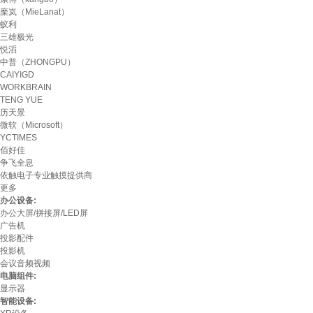
糜岚（MieLanat）
蚁利
三雄极光
悦滔
中普（ZHONGPU）
CAIYIGD
WORKBRAIN
TENG YUE
历天景
微软（Microsoft）
YCTIMES
佰好佳
争飞全息
依触电子专业触摸提供商
更多
办公设备:
办公大屏/拼接屏/LED屏
广告机
投影配件
投影机
会议音频视频
电脑组件:
显示器
智能设备: