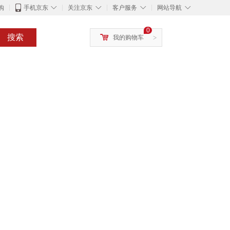
◇
◇
◇
◇
购
手机京东
关注京东
客户服务
网站导航
0
搜索
我的购物车
>