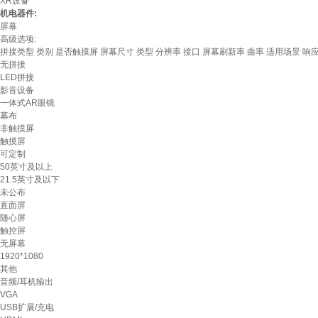
XR设备
机电器件:
屏幕
高级选项:
拼接类型
类别
是否触摸屏
屏幕尺寸
类型
分辨率
接口
屏幕刷新率
曲率
适用场景
响
无拼接
LED拼接
影音设备
一体式AR眼镜
幕布
非触摸屏
触摸屏
可定制
50英寸及以上
21.5英寸及以下
未公布
直面屏
随心屏
触控屏
无屏幕
1920*1080
其他
音频/耳机输出
VGA
USB扩展/充电