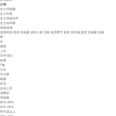
女装:
女士羽绒服
女士外套
女士羽绒马甲
女士休闲裤
高级选项:
适用性别
类别
含绒量
适用人群
功能
适用季节
材质
填充物
版型
充绒量
风格
男
女
通用
上衣
马甲/背心
短裤
T恤
大衣
牛仔裤
棉服
夹克
运动上衣
连帽衫
羽绒服
80%-89%
50%-69%
90%及以上