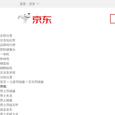
◇
送至：
北京
全部分类
京东知识库
品牌排行榜
普联摄像头
一体机
收纳包
键盘贴
键帽贴纸
京东美术馆
当前位置：
首页
>
儿童羽绒服
> 宝马羽绒服
男装:
男士羽绒服
男士夹克
男士棉服
男士羽绒马甲
真皮皮衣
男士毛呢大衣