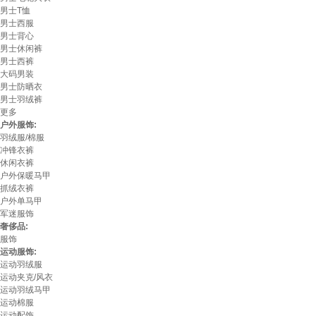
男士T恤
男士西服
男士背心
男士休闲裤
男士西裤
大码男装
男士防晒衣
男士羽绒裤
更多
户外服饰:
羽绒服/棉服
冲锋衣裤
休闲衣裤
户外保暖马甲
抓绒衣裤
户外单马甲
军迷服饰
奢侈品:
服饰
运动服饰:
运动羽绒服
运动夹克/风衣
运动羽绒马甲
运动棉服
运动配饰