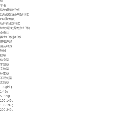
棉
羊毛
涤纶(聚酯纤维)
氨纶(聚氨酯弹性纤维)
PU(聚氨酯)
粘纤(粘胶纤维)
锦纶/尼龙(聚酰胺纤维)
桑蚕丝
再生纤维素纤维
铜氨纤维
混合材质
鸭绒
鹅绒
修身型
常规型
宽松型
标准型
不规则型
直筒型
100g以下
1-49g
50-99g
100-149g
150-199g
200-249g