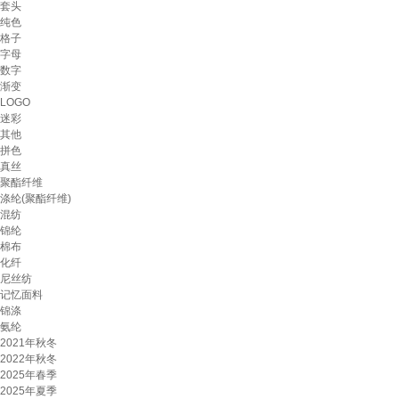
套头
纯色
格子
字母
数字
渐变
LOGO
迷彩
其他
拼色
真丝
聚酯纤维
涤纶(聚酯纤维)
混纺
锦纶
棉布
化纤
尼丝纺
记忆面料
锦涤
氨纶
2021年秋冬
2022年秋冬
2025年春季
2025年夏季