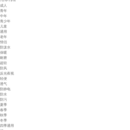
70%-79%
成人
青年
中年
青少年
儿童
通用
老年
情侣
防泼水
保暖
耐磨
超轻
防风
反光夜视
轻便
透气
防静电
防水
防污
夏季
春季
秋季
冬季
四季通用