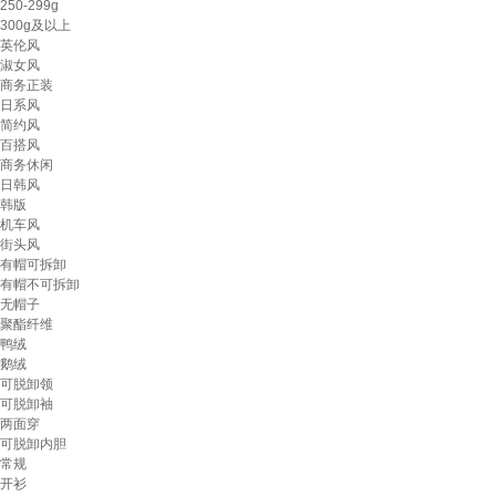
250-299g
300g及以上
英伦风
淑女风
商务正装
日系风
简约风
百搭风
商务休闲
日韩风
韩版
机车风
街头风
有帽可拆卸
有帽不可拆卸
无帽子
聚酯纤维
鸭绒
鹅绒
可脱卸领
可脱卸袖
两面穿
可脱卸内胆
常规
开衫