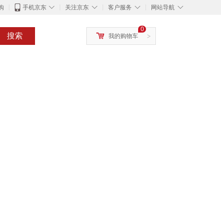
◇
◇
◇
◇
购
手机京东
关注京东
客户服务
网站导航
0
搜索
我的购物车
>