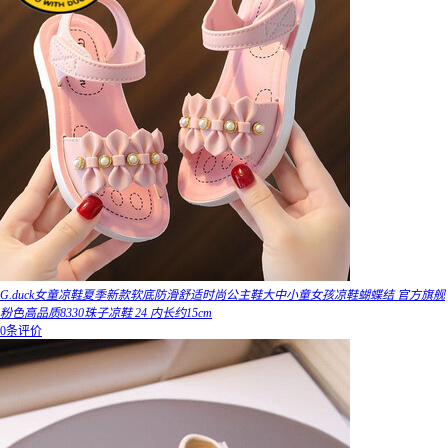
G.duck女童凉鞋夏季新款软底防滑舒适时尚公主鞋大中小童女孩凉鞋蝴蝶结 官方旗舰
粉色高品质8330珠子凉鞋 24 内长约15cm
0条评价