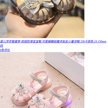
婴儿学步鞋夏季 软底防滑宝宝鞋 可爱蝴蝶结魔术贴女小童凉鞋 338卡其色 24 150mm
码
0条评价