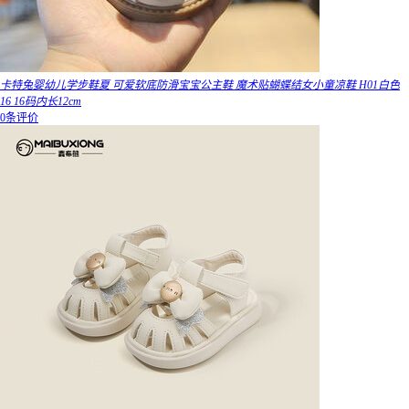
卡特兔婴幼儿学步鞋夏 可爱软底防滑宝宝公主鞋 魔术贴蝴蝶结女小童凉鞋 H01白色
16 16码内长12cm
0条评价