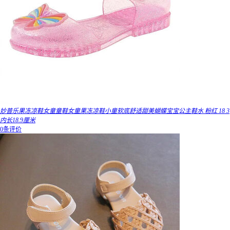
妙普乐果冻凉鞋女童童鞋女童果冻凉鞋小童软底舒适甜美蝴蝶宝宝公主鞋水 粉红 18 3
内长18.9厘米
0条评价