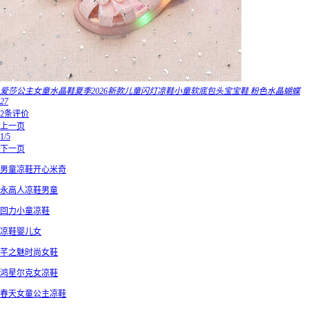
爱莎公主女童水晶鞋夏季2026新款儿童闪灯凉鞋小童软底包头宝宝鞋 粉色水晶蝴蝶
27
2条评价
上一页
1/5
下一页
男童凉鞋开心米奇
永高人凉鞋男童
回力小童凉鞋
凉鞋婴儿女
芊之魅时尚女鞋
鸿星尔克女凉鞋
春天女童公主凉鞋