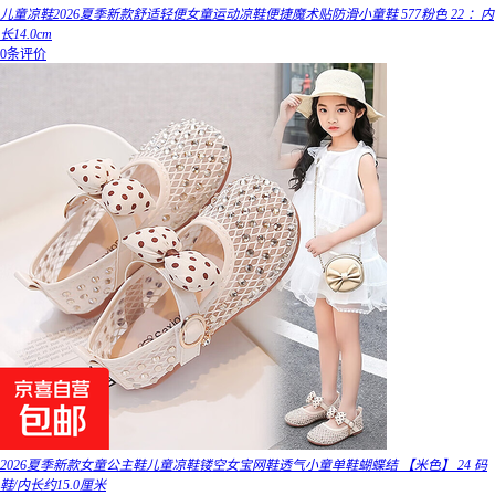
儿童凉鞋2026夏季新款舒适轻便女童运动凉鞋便捷魔术贴防滑小童鞋 577粉色 22 ：内
长14.0cm
0条评价
2026夏季新款女童公主鞋儿童凉鞋镂空女宝网鞋透气小童单鞋蝴蝶结 【米色】 24 码
鞋/内长约15.0厘米