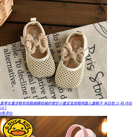
夏季女童凉鞋软底鞋蝴蝶结编织镂空小童宝宝皮鞋网面儿童鞋子 米白色 23 码 内长
14.5
0条评价