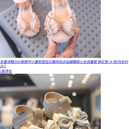
女童凉鞋2026新款中小童软底包头鞋时尚水钻蝴蝶结小女孩童鞋 粉红色 34 码/内长约
20.5
1条评价