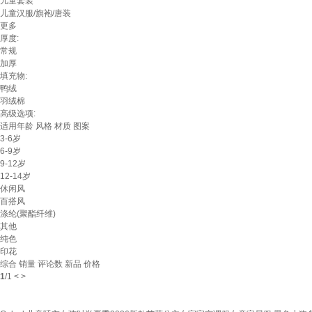
儿童套装
儿童汉服/旗袍/唐装
更多
厚度:
常规
加厚
填充物:
鸭绒
羽绒棉
高级选项:
适用年龄
风格
材质
图案
3-6岁
6-9岁
9-12岁
12-14岁
休闲风
百搭风
涤纶(聚酯纤维)
其他
纯色
印花
综合
销量
评论数
新品
价格
1
/
1
<
>