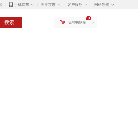
◇
◇
◇
◇
购
手机京东
关注京东
客户服务
网站导航
0
搜索
我的购物车
>