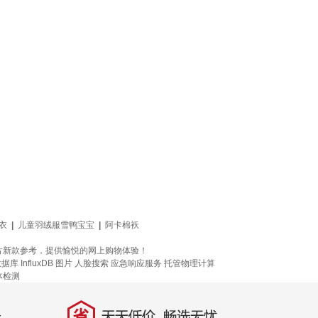
衣
|
儿童羽绒服雪鸭宝宝
|
阿卡棉袄
片新款参考，提供愉悦的网上购物体验！
据库 InfluxDB
图片
人脸搜索
应急响应服务
托管物理计算
体检测
省
天天低价，畅选无忧