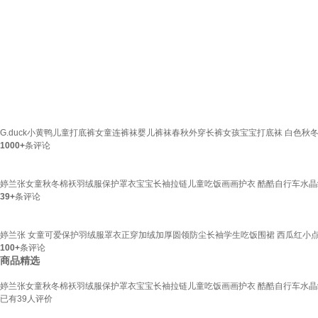
G.duck小黄鸭儿童打底裤女童连裤袜婴儿裤袜春秋外穿长裤女孩宝宝打底袜 白色秋冬加绒 1
1000+
条评论
婷兰张女童秋冬棉袄羽绒服保护罩衣宝宝长袖拉链儿童吃饭画画护衣 酷酷自行车水晶绒
39+
条评论
婷兰张 女童可爱保护羽绒服罩衣正穿加绒加厚圆领防尘长袖学生吃饭围裙 西瓜红小点点
100+
条评论
商品精选
婷兰张女童秋冬棉袄羽绒服保护罩衣宝宝长袖拉链儿童吃饭画画护衣 酷酷自行车水晶绒
已有
39
人评价