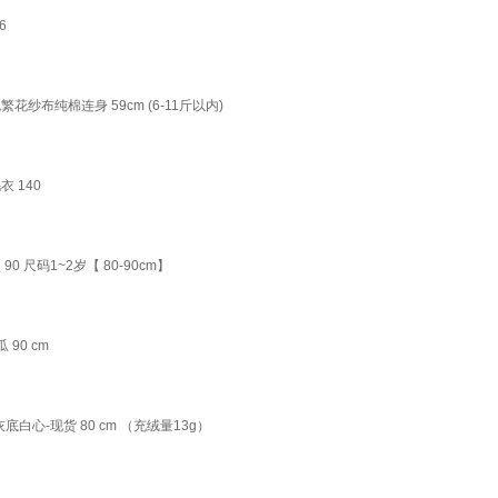
6
花纱布纯棉连身 59cm (6-11斤以内)
 140
尺码1~2岁【 80-90cm】
90 cm
白心-现货 80 cm （充绒量13g）