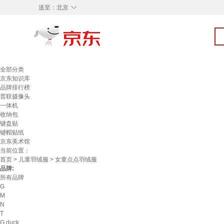
◇
送至：
北京
全部分类
京东知识库
品牌排行榜
普联摄像头
一体机
收纳包
键盘贴
键帽贴纸
京东美术馆
当前位置：
首页
>
儿童羽绒服
> 女童点点羽绒服
品牌:
所有品牌
G
M
N
T
G.duck