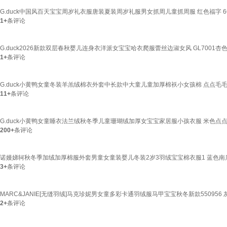
G.duck中国风百天宝宝周岁礼衣服唐装夏装周岁礼服男女抓周儿童抓周服 红色福字 6
1+
条评论
G.duck2026新款双层春秋婴儿连身衣洋派女宝宝哈衣爬服蕾丝边淑女风 GL7001杏色繁
1+
条评论
G.duck小黄鸭女童冬装羊羔绒棉衣外套中长款中大童儿童加厚棉袄小女孩棉 点点毛毛衣
11+
条评论
G.duck小黄鸭女童睡衣法兰绒秋冬季儿童珊瑚绒加厚女宝宝家居服小孩衣服 米色点点 90 
200+
条评论
诺嫚娣轲秋冬季加绒加厚棉服外套男童女童装婴儿冬装2岁3羽绒宝宝棉衣服1 蓝色南瓜 
3+
条评论
MARC&JANIE[无缝羽绒]马克珍妮男女童多彩卡通羽绒服马甲宝宝秋冬新款550956 灰底
2+
条评论