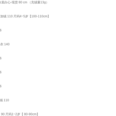
白心-现货 80 cm （充绒量13g）
10 尺码4~5岁【100-110cm】
6
 140
6
6
6
 110
尺码1~2岁【 80-90cm】