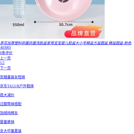
茶花加厚塑料抑菌抗菌洗脸盆家用宝宝婴儿脸盆大小号精益方盆圆盆 精益圆盆-粉色
A03001
0条评价
上一页
1/2
下一页
安踏童装女短袜
京东TAGUR户外鞋袜
底大减价
过膝筒袜搭配
加绒纯棉女
婴童裤袜
女大中童夏装