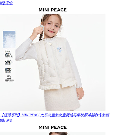
0条评价
【轻薄系列】MINIPEACE太平鸟童装女童羽绒马甲校服神器秋冬装新
0条评价