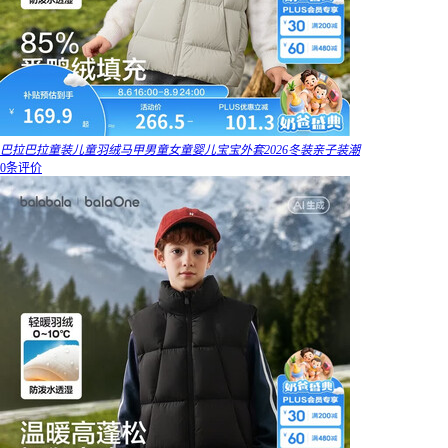
巴拉巴拉童装儿童羽绒马甲男童女童婴儿宝宝外套2026冬装亲子装潮
0条评价