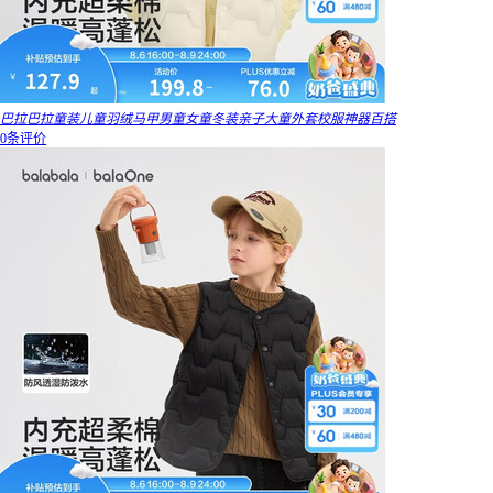
巴拉巴拉童装儿童羽绒马甲男童女童冬装亲子大童外套校服神器百搭
0条评价