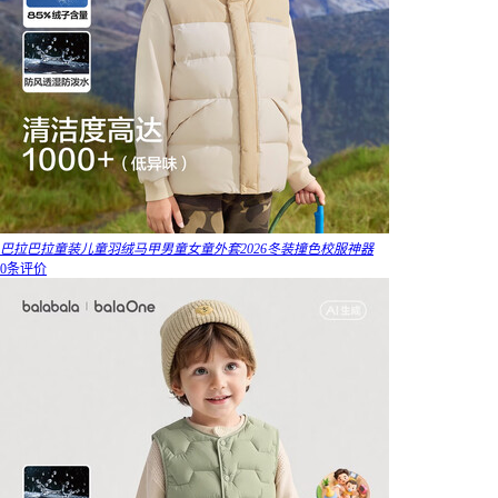
巴拉巴拉童装儿童羽绒马甲男童女童外套2026冬装撞色校服神器
0条评价