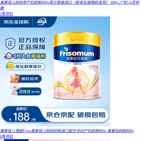
美素佳儿妈妈孕产妇奶粉400g荷兰原装进口（新老包装随机发货） 400g 27年5-6月到
期
1条评价
美素佳儿港版Friso美素佳儿妈妈奶粉进口配方孕妇产妇奶粉800g 美素妈妈粉800g
0条评价