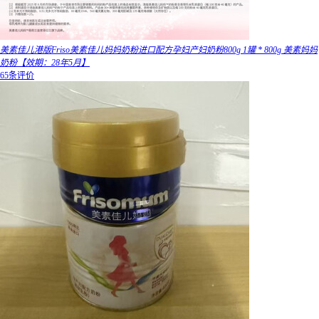
美素佳儿港版Friso美素佳儿妈妈奶粉进口配方孕妇产妇奶粉800g 1罐 * 800g 美素妈妈
奶粉【效期：28年5月】
65条评价