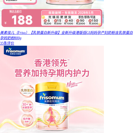
美素佳儿（Friso）【乳铁蛋白新升级】全新升级港版低GI妈妈孕产妇奶粉含乳铁蛋白
孕妈奶粉800g
35条评价