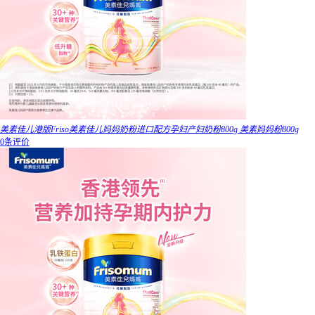
美素佳儿港版Friso美素佳儿妈妈奶粉进口配方孕妇产妇奶粉800g 美素妈妈粉800g
0条评价