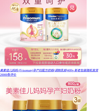
美素佳儿妈妈 (Frisomum)孕产妇配方奶粉(调制乳粉)400g 新老包装随机发货
20000条评价