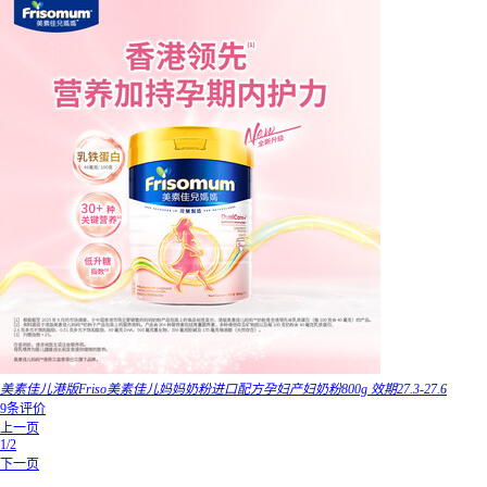
美素佳儿港版Friso美素佳儿妈妈奶粉进口配方孕妇产妇奶粉800g 效期27.3-27.6
9条评价
上一页
1/2
下一页