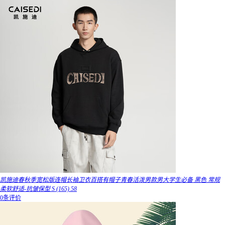
凯施迪春秋季宽松版连帽长袖卫衣百搭有帽子青春活泼男款男大学生必备 黑色 常规
柔软舒适-抗皱保型 S (165) 58
0条评价