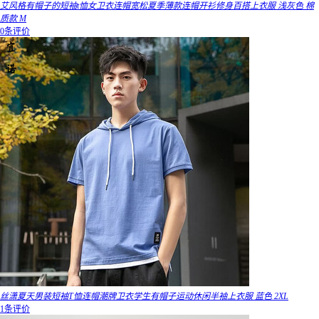
艾风格有帽子的短袖t恤女卫衣连帽宽松夏季薄款连帽开衫修身百搭上衣服 浅灰色 棉
质款 M
0条评价
丝潇夏天男装短袖T恤连帽潮牌卫衣学生有帽子运动休闲半袖上衣服 蓝色 2XL
1条评价