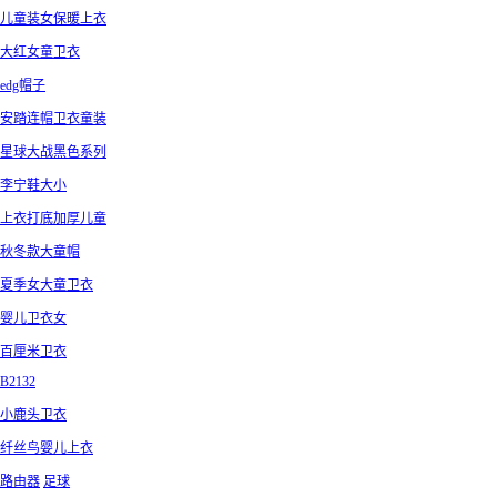
儿童装女保暖上衣
大红女童卫衣
edg帽子
安踏连帽卫衣童装
星球大战黑色系列
李宁鞋大小
上衣打底加厚儿童
秋冬款大童帽
夏季女大童卫衣
婴儿卫衣女
百厘米卫衣
B2132
小鹿头卫衣
纤丝鸟婴儿上衣
路由器
足球