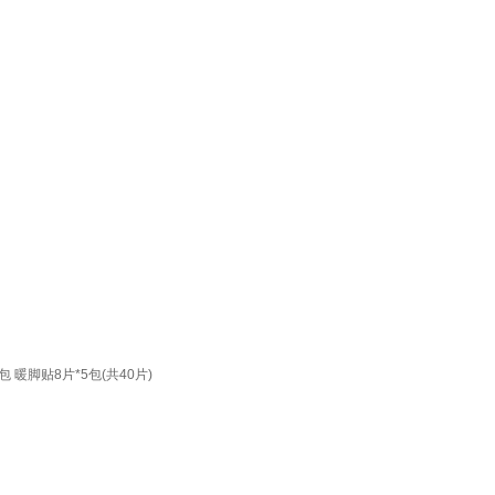
暖脚贴8片*5包(共40片)