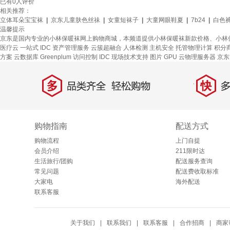
已有
0
人评价
相关推荐：
立体耳朵宝宝袜
|
京东儿童肤色丝祙
|
女童短袜子
|
大童网眼鞋夏
|
7b24
|
白色
温馨提示
京东是国内专业的小林保暖袜网上购物商城，本频道提供小林保暖袜新款价格、小林
医疗云
一站式
IDC 资产管理服务
云簇超融合
人体检测
主机安全
托管物理计算
积分
方案
云数据库 Greenplum
访问控制
IDC 现场技术支持
图片
GPU 云物理服务器
京东
多
快
品类齐全，轻松购物
多仓
购物指南
配送方式
购物流程
上门自提
会员介绍
211限时达
生活旅行/团购
配送服务查询
常见问题
配送费收取标准
大家电
海外配送
联系客服
关于我们
|
联系我们
|
联系客服
|
合作招商
|
商家