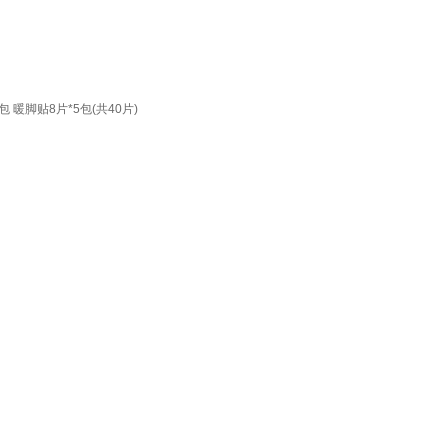
暖脚贴8片*5包(共40片)