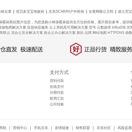
裤袜女童
|
优贝多宝宝地板袜
|
京东SCARPA户外鞋袜
|
女童网眼公主鞋
|
迪士尼宝
保暖袜新款图片信息，为您选购小林保暖袜提供全方位的价格、图片新款参考，提供
商城电商解决方案
应急响应服务
云上系统高可用解决方案
型号
云数据库 InfluxDB
JD
智联云
混合云安全解决方案
政企云办公解决方案
新款
品牌
网站地图
HTTPDNS
函
好
直发，极速配送
正品行货，精致服务
支付方式
货到付款
在线支付
分期付款
邮局汇款
公司转账
帮助
|
营销中心
|
手机京东
|
友情链接
|
销售联盟
|
京东社区
|
风险监测