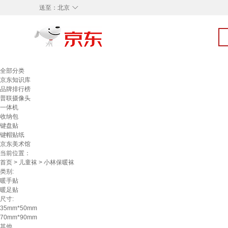
◇
送至：
北京
全部分类
京东知识库
品牌排行榜
普联摄像头
一体机
收纳包
键盘贴
键帽贴纸
京东美术馆
当前位置：
首页
>
儿童袜
> 小林保暖袜
类别:
暖手贴
暖足贴
尺寸:
35mm*50mm
70mm*90mm
其他