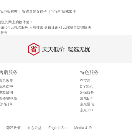
宝地板袜鞋
|
安踏童装女袜子
|
宝宝打底袜加厚
愉悦的网上购物体验！
Fusion
云托管服务
人脸搜索
身份证识别
云端融合防御解决
数服务
省
天天低价，畅选无忧
售后服务
特色服务
售后政策
夺宝岛
价格保护
DIY装机
退款说明
延保服务
返修/退换货
京东E卡
取消订单
京东通信
京东JD+
|
隐私政策
|
京东公益
|
English Site
|
Media & IR