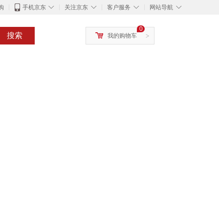
◇
◇
◇
◇
购
手机京东
关注京东
客户服务
网站导航
0
搜索
我的购物车
>