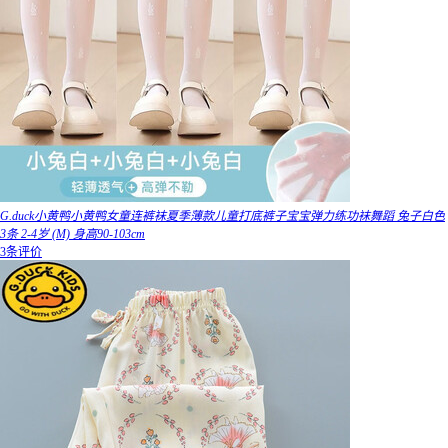
G.duck小黄鸭小黄鸭女童连裤袜夏季薄款儿童打底裤子宝宝弹力练功袜舞蹈 兔子白色
3条 2-4岁 (M) 身高90-103cm
3条评价