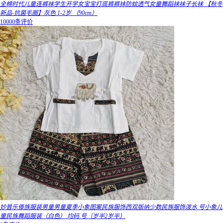
全棉时代儿童连裤袜学生开学女宝宝打底裤裤袜防蚊透气女童舞蹈袜袜子长袜 【秋冬
新品-抗菌毛圈】灰色 1-2岁 （90cm）
10000条评价
妙普乐傣族服装男童男童夏季小象图案民族服饰西双版纳少数民族服饰泼水 号小象儿
童民族舞蹈服装（白色） 均码 号（岁半2岁半）