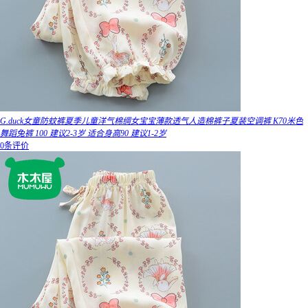
G.duck女童防蚊裤夏季儿童洋气棉绸女宝宝薄款透气人造棉裤子夏装空调裤 K70米色
舞蹈兔裤 100 建议2-3岁 适合身高90 建议1-2岁
0条评价