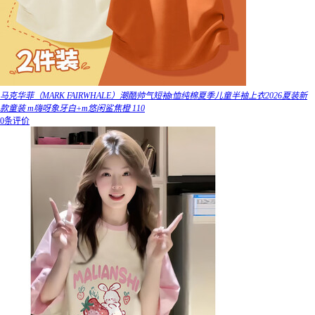
马克华菲（MARK FAIRWHALE）潮酷帅气短袖t恤纯棉夏季儿童半袖上衣2026夏装新
款童装 m嗨呀象牙白+m悠闲鲨焦橙 110
0条评价