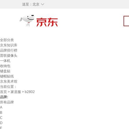
◇
送至：
北京
全部分类
京东知识库
品牌排行榜
普联摄像头
一体机
收纳包
键盘贴
键帽贴纸
京东美术馆
当前位置：
首页
>
家居服
> b2802
品牌:
所有品牌
A
B
C
D
F