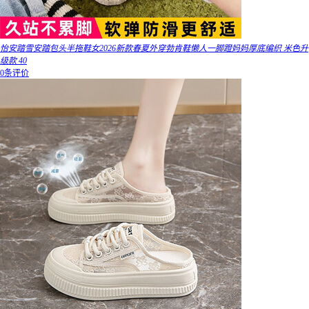
怡安踏雪安踏包头半拖鞋女2026新款春夏外穿勃肯鞋懒人一脚蹬妈妈厚底编织 米色升
级款 40
0条评价