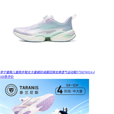
李宁童鞋儿童跑步鞋女大童蜻跃减震回弹支撑透气运动鞋37YKFW014-4
100条评价