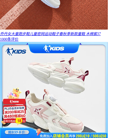
乔丹女大童跑步鞋儿童密网运动鞋子春秋季新款童鞋 木棉紫37
1000条评价