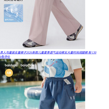
贵人鸟童装女童裤子2026新款儿童夏季透气运动裤女大童时尚阔腿裤 粉 130
0条评价