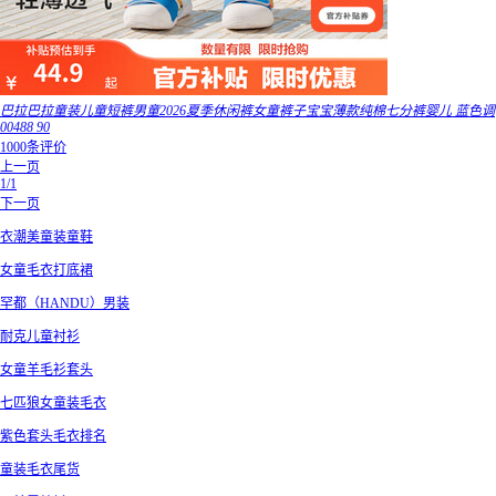
巴拉巴拉童装儿童短裤男童2026夏季休闲裤女童裤子宝宝薄款纯棉七分裤婴儿 蓝色调
00488 90
1000条评价
上一页
1/1
下一页
衣潮美童装童鞋
女童毛衣打底裙
罕都（HANDU）男装
耐克儿童衬衫
女童羊毛衫套头
七匹狼女童装毛衣
紫色套头毛衣排名
童装毛衣尾货