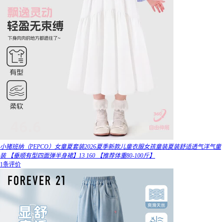
小猪班纳（PEPCO）女童夏套装2026夏季新款儿童衣服女孩童装夏装舒适透气洋气童
装 【垂顺有型四面弹半身裙】13 160 【推荐体重80-100斤】
1条评价