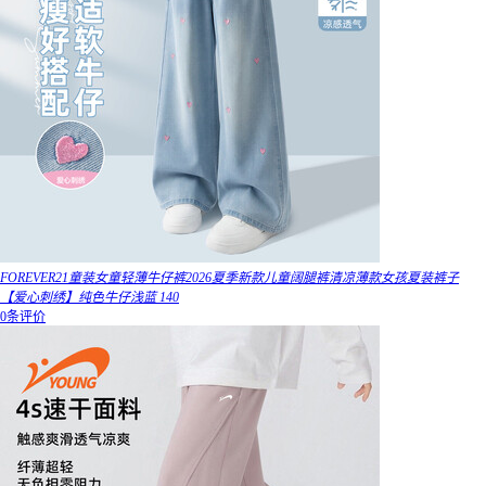
FOREVER21童装女童轻薄牛仔裤2026夏季新款儿童阔腿裤清凉薄款女孩夏装裤子
【爱心刺绣】纯色牛仔浅蓝 140
0条评价