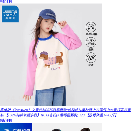
0条评价
真维斯（Jeanswest）女童长袖2026秋季新款t恤纯棉儿童秋装上衣洋气中大童打底衫童
装 【100%纯棉软糯亲肤】HCJX杏粉(K紫帽腊肠狗) 120 【推荐体重37-45斤】
0条评价