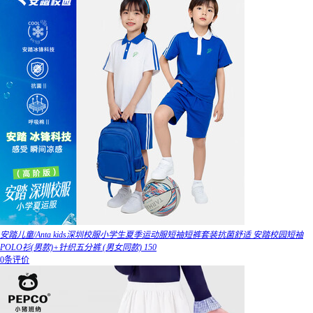
安踏儿童/Anta kids深圳校服小学生夏季运动服短袖短裤套装抗菌舒适 安踏校园短袖
POLO衫(男款)+针织五分裤 (男女同款) 150
0条评价