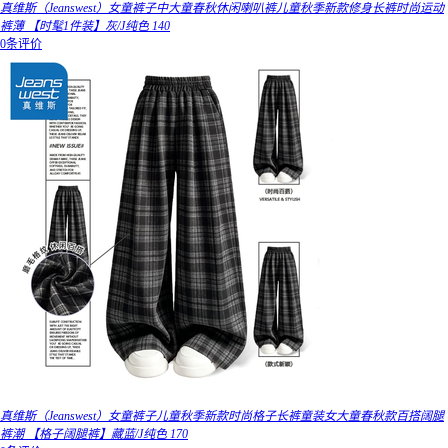
真维斯（Jeanswest）女童裤子中大童春秋休闲喇叭裤儿童秋季新款修身长裤时尚运动
裤薄 【时髦1件装】灰/J纯色 140
0条评价
真维斯（Jeanswest）女童裤子儿童秋季新款时尚格子长裤童装女大童春秋款百搭阔腿
裤潮 【格子阔腿裤】藏蓝/J纯色 170