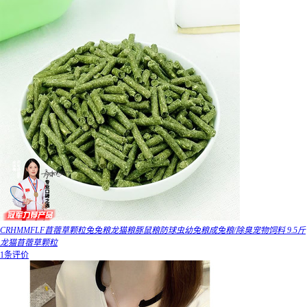
CRHMMFLF苜蓿草颗粒兔兔粮龙猫粮豚鼠粮防球虫幼兔粮成兔粮/除臭宠物饲料 9.5斤
龙猫苜蓿草颗粒
1条评价