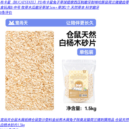
布卡星（BUCATSTATE）PD布卡星兔子草球提摩西压制磨牙耐啃咬豚鼠荷兰猪健齿零
食玩具B 中号 牧草木瓜磨牙草球 5cm+草饼2个 天然草本 科学磨牙
0条评价
宠尚天仓鼠木屑纸棉仓鼠垫沙垫料金丝熊木屑兔子除臭龙猫荷兰猪刺猬用品 仓鼠天然
白杨木砂片1.5kg