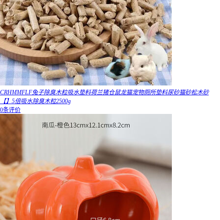
CRHMMFLF兔子除臭木粒吸水垫料荷兰猪仓鼠龙猫宠物厕所垫料尿砂猫砂松木砂
【】5倍吸水除臭木粒2500g
0条评价