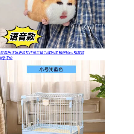
妙普乐猪妞语音挂件荷兰猪毛绒玩偶 猪妞10cm播放款
0条评价