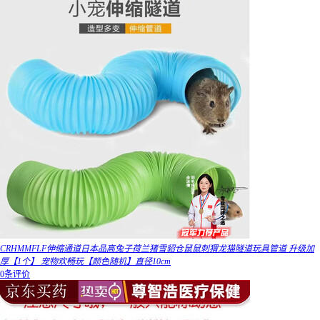
CRHMMFLF伸缩通道日本品高兔子荷兰猪雪貂仓鼠鼠刺猬龙猫隧道玩具管道 升级加
厚【1个】 宠物欢畅玩【颜色随机】直径10cm
0条评价