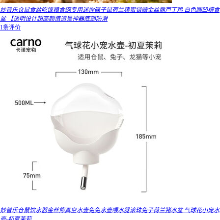
妙普乐仓鼠食盆吃饭粮食碗专用迷你碟子鼠荷兰猪蜜袋鼯金丝熊芦丁鸡 白色圆凹槽食
盆 【透明设计超高颜值造景神器底部防滑
1条评价
妙普乐仓鼠饮水器金丝熊真空水壶兔兔水壶喂水器滚珠兔子荷兰猪水盆 气球花小宠水
壶-初夏茉莉