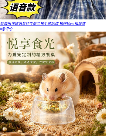
妙普乐猪妞语音挂件荷兰猪毛绒玩偶 猪妞10cm播放款
0条评价