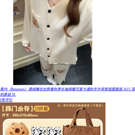
蕉内（Bananain）德绒睡衣女款春秋季长袖保暖可爱卡通秋冬外穿家居服套装 2615 耳
机豚鼠 XL
0条评价