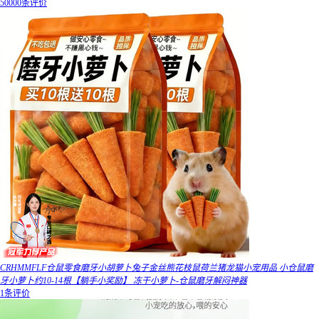
50000条评价
CRHMMFLF仓鼠零食磨牙小胡萝卜兔子金丝熊花枝鼠荷兰猪龙猫小宠用品 小仓鼠磨
牙小萝卜约10-14根【躺手小奖励】 冻干小萝卜-仓鼠磨牙解闷神器
1条评价