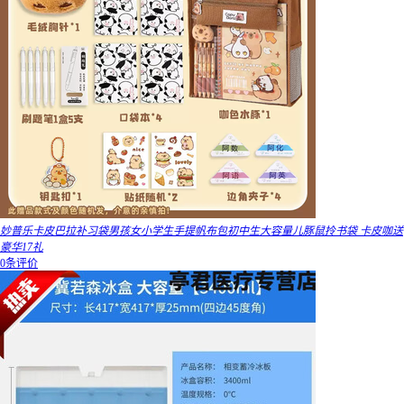
妙普乐卡皮巴拉补习袋男孩女小学生手提帆布包初中生大容量儿豚鼠拎书袋 卡皮咖送
豪华17礼
0条评价