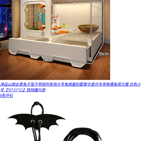
津品山姆全景兔子笼子带厕所家用大号兔窝屋别墅豪华室内专用侏儒兔荷兰猪 白色小
号【70*35*52】铁网魔片款
0条评价