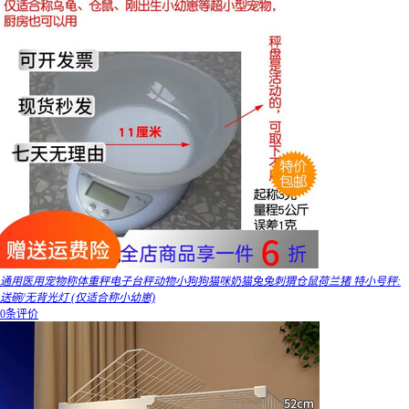
通用医用宠物称体重秤电子台秤动物小狗狗猫咪奶猫兔兔刺猬仓鼠荷兰猪 特小号秤:
送碗/无背光灯 (仅适合称小幼崽)
0条评价