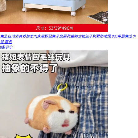
兔笼自动清粪养殖室内家用豚鼠兔子窝屋荷兰猪宠物笼子别墅防喷尿 809单层兔笼小
号 蓝色
0条评价