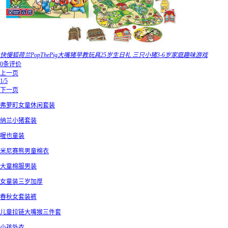
快慢狐荷兰PopThePig大嘴猪早教玩具25岁生日礼 三只小猪3-6岁家庭趣味游戏
0条评价
上一页
1/5
下一页
弗萝町女童休闲套装
纳兰小猪套装
喔也童装
米尼赛熊男童棉衣
大童棉服男装
女童装三岁加厚
春秋女套装裤
儿童拉链大嘴猴三件套
小孩外衣