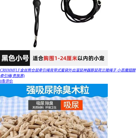
CRHMMFLF金丝熊仓鼠牵引绳背带式蜜袋外出溜鼠神器豚鼠荷兰猪绳子 小恶魔翅膀
牵引绳(贵族黑)
0条评价