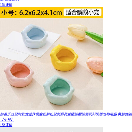
1条评价
妙普乐仓鼠陶瓷食盆侏儒金丝熊松鼠刺猬荷兰猪防翻防溅饲料碗槽宠物用品 黄熊食碗
【小号】
1条评价