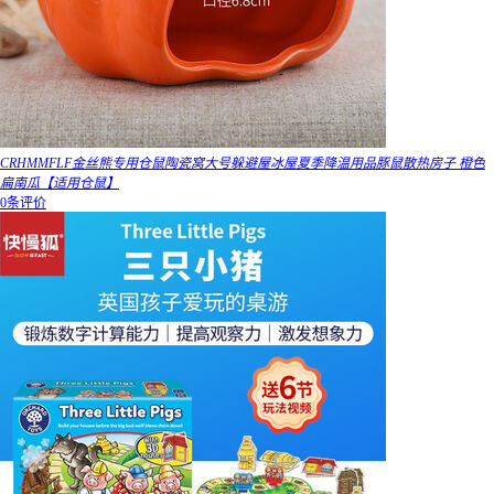
CRHMMFLF金丝熊专用仓鼠陶瓷窝大号躲避屋冰屋夏季降温用品豚鼠散热房子 橙色
扁南瓜【适用仓鼠】
0条评价