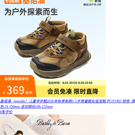
基诺浦（ginoble）儿童学步鞋2026年秋季新款1-5岁男童鞋女宝宝鞋子GY1965 棕色_黑
色 24 150mm 适合脚长146-155mm
0条评价