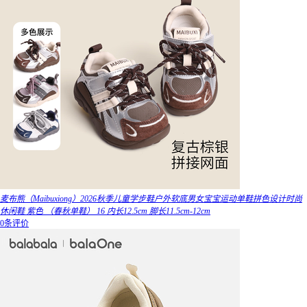
麦布熊（Maibuxiong）2026秋季儿童学步鞋户外软底男女宝宝运动单鞋拼色设计时尚
休闲鞋 紫色 （春秋单鞋） 16 内长12.5cm 脚长11.5cm-12cm
0条评价