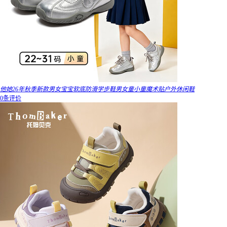
他她26年秋季新款男女宝宝软底防滑学步鞋男女童小童魔术贴户外休闲鞋
0条评价