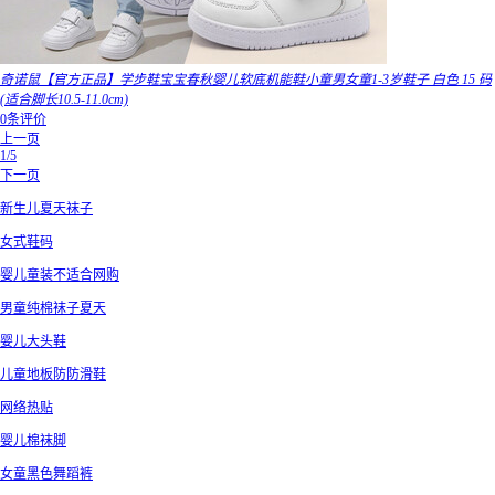
奇诺鼠【官方正品】学步鞋宝宝春秋婴儿软底机能鞋小童男女童1-3岁鞋子 白色 15 码
(适合脚长10.5-11.0cm)
0条评价
上一页
1/5
下一页
新生儿夏天袜子
女式鞋码
婴儿童装不适合网购
男童纯棉袜子夏天
婴儿大头鞋
儿童地板防防滑鞋
网络热贴
婴儿棉袜脚
女童黑色舞蹈裤