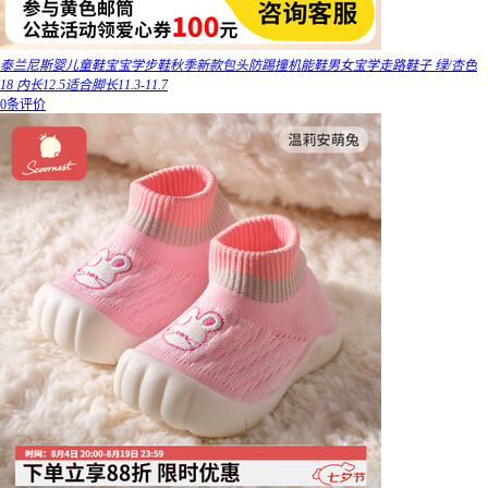
泰兰尼斯婴儿童鞋宝宝学步鞋秋季新款包头防踢撞机能鞋男女宝学走路鞋子 绿/杏色
18 内长12.5适合脚长11.3-11.7
0条评价