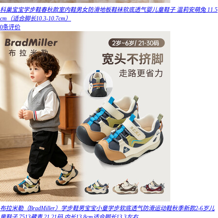
科巢宝宝学步鞋春秋款室内鞋男女防滑地板鞋袜软底透气婴儿童鞋子 温莉安萌兔 11.5
cm（适合脚长10.3-10.7cm）
0条评价
布拉米勒（BradMiller）学步鞋男宝宝小童学步软底透气防滑运动鞋秋季新款2-6岁儿
童鞋子 7513藏青 21 21码 内长13.8cm适合脚长13.3左右