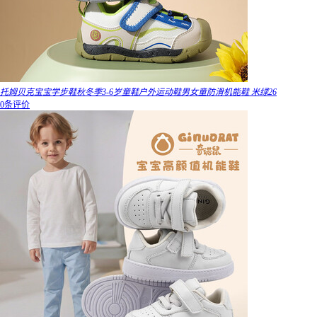
托姆贝克宝宝学步鞋秋冬季3-6岁童鞋户外运动鞋男女童防滑机能鞋 米绿26
0条评价