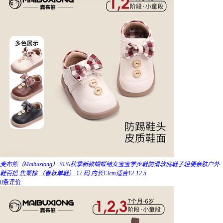
麦布熊（Maibuxiong）2026秋季新款蝴蝶结女宝宝学步鞋防滑软底鞋子轻便亲肤户外
鞋百搭 焦栗棕 （春秋单鞋） 17 码 内长13cm适合12-12.5
0条评价