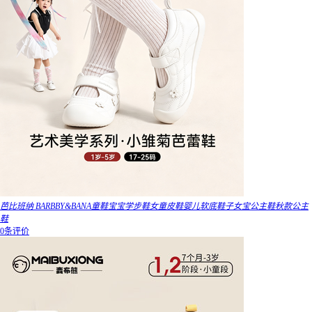
芭比班纳 BARBBY&BANA童鞋宝宝学步鞋女童皮鞋婴儿软底鞋子女宝公主鞋秋款公主
鞋
0条评价