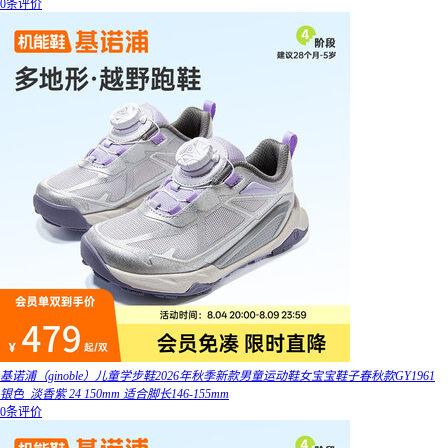
0条评价
基诺浦（ginoble）儿童学步鞋2026年秋季新款男童运动鞋女宝宝鞋子春秋款GY1961
银色_淡香紫 24 150mm 适合脚长146-155mm
0条评价