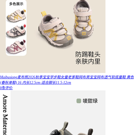
Maibuxiong麦布熊2026秋季宝宝学步鞋女童老爹鞋网布男宝宝网布透气软底童鞋 黄色
(春秋单鞋) 16 内长12.5cm-适合脚长11.5-12cm
0条评价