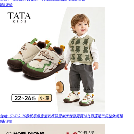
0条评价
他她（TATA）26款秋季男宝宝软底防滑学步鞋喜男婴幼儿百搭透气机能休闲鞋
0条评价