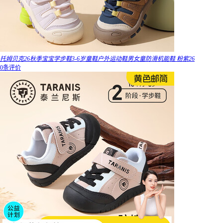
托姆贝克26秋季宝宝学步鞋3-6岁童鞋户外运动鞋男女童防滑机能鞋 粉紫26
0条评价