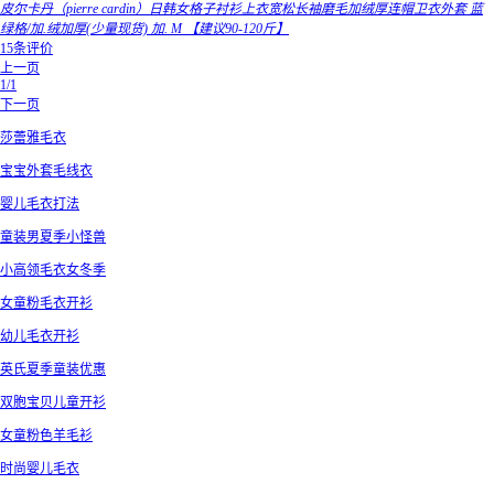
皮尔卡丹（pierre cardin）日韩女格子衬衫上衣宽松长袖磨毛加绒厚连帽卫衣外套 蓝
绿格/加.绒加厚(少量现货) 加. M 【建议90-120斤】
15条评价
上一页
1/1
下一页
莎蕾雅毛衣
宝宝外套毛线衣
婴儿毛衣打法
童装男夏季小怪兽
小高领毛衣女冬季
女童粉毛衣开衫
幼儿毛衣开衫
英氏夏季童装优惠
双胞宝贝儿童开衫
女童粉色羊毛衫
时尚婴儿毛衣