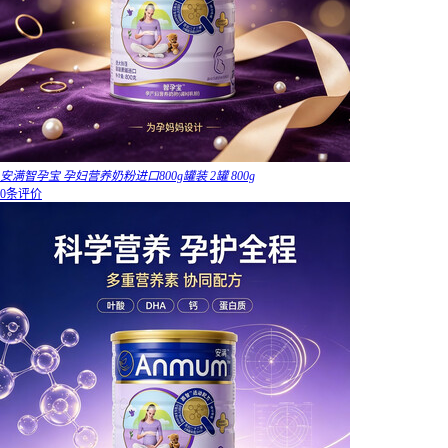
安满智孕宝 孕妇营养奶粉进口800g罐装 2罐 800g
0条评价