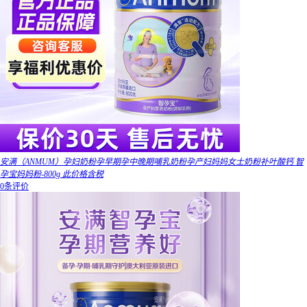
安满（ANMUM）孕妇奶粉孕早期孕中晚期哺乳奶粉孕产妇妈妈女士奶粉补叶酸钙 智
孕宝妈妈粉-800g 此价格含税
0条评价