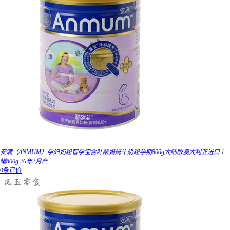
安满（ANMUM）孕妇奶粉智孕宝含叶酸妈妈牛奶粉孕期800g大陆版澳大利亚进口 1
罐800g 26年2月产
0条评价