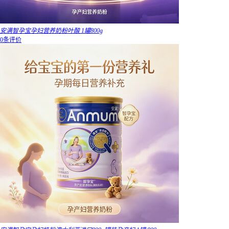
安满智孕宝孕妇营养奶粉叶酸 1罐800g
0条评价