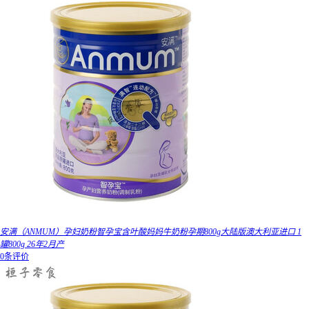
安满（ANMUM）孕妇奶粉智孕宝含叶酸妈妈牛奶粉孕期800g大陆版澳大利亚进口 1
罐800g 26年2月产
0条评价