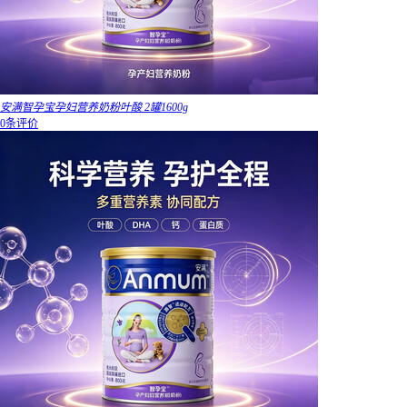
安满智孕宝孕妇营养奶粉叶酸 2罐1600g
0条评价