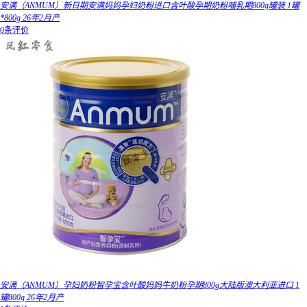
安满（ANMUM）新日期安满妈妈孕妇奶粉进口含叶酸孕期奶粉哺乳期800g罐装 1罐
*800g 26年2月产
0条评价
安满（ANMUM）孕妇奶粉智孕宝含叶酸妈妈牛奶粉孕期800g大陆版澳大利亚进口 1
罐800g 26年2月产