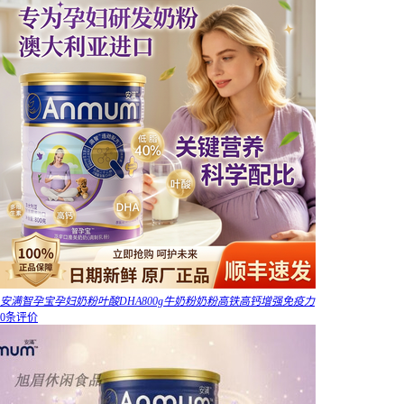
安满智孕宝孕妇奶粉叶酸DHA800g牛奶粉奶粉高铁高钙增强免疫力
0条评价