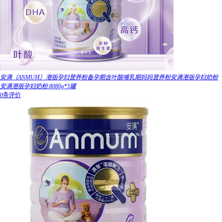
安满（ANMUM）港版孕妇营养粉备孕期含叶酸哺乳期妈妈营养粉安满港版孕妇奶粉
安满港版孕妇奶粉 8080g*3罐
0条评价