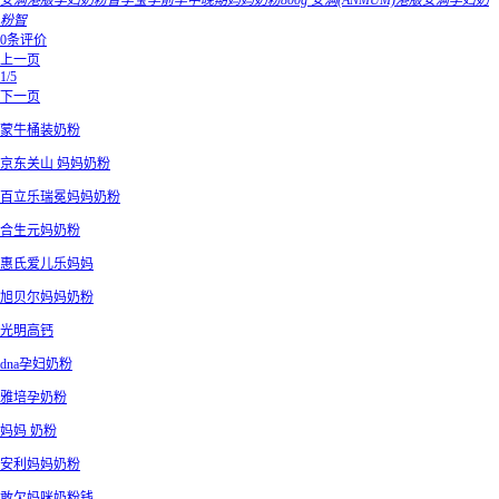
安满港版孕妇奶粉智孕宝孕前早中晚期妈妈奶粉800g 安满(ANMUM)港版安满孕妇奶
粉智
0条评价
上一页
1/5
下一页
蒙牛桶装奶粉
京东关山 妈妈奶粉
百立乐瑞冕妈妈奶粉
合生元妈奶粉
惠氏爱儿乐妈妈
旭贝尔妈妈奶粉
光明高钙
dna孕妇奶粉
雅培孕奶粉
妈妈 奶粉
安利妈妈奶粉
敢欠妈咪奶粉钱