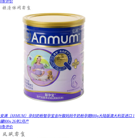
0条评价
安满（ANMUM）孕妇奶粉智孕宝含叶酸妈妈牛奶粉孕期800g大陆版澳大利亚进口 1
罐800g 26年2月产
0条评价