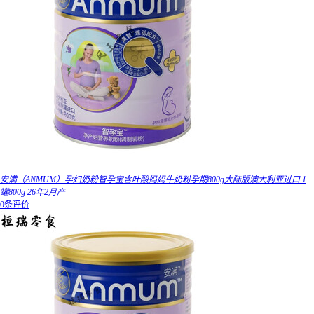
安满（ANMUM）孕妇奶粉智孕宝含叶酸妈妈牛奶粉孕期800g大陆版澳大利亚进口 1
罐800g 26年2月产
0条评价