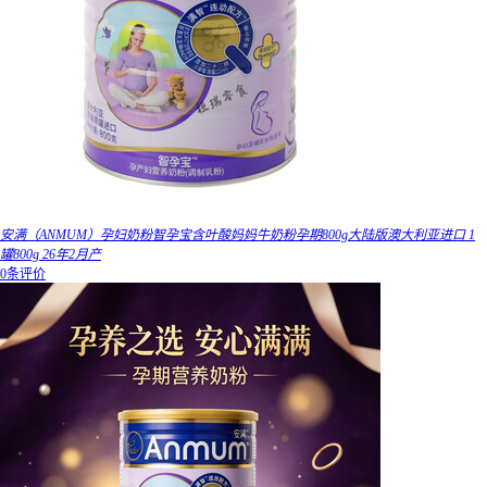
安满（ANMUM）孕妇奶粉智孕宝含叶酸妈妈牛奶粉孕期800g大陆版澳大利亚进口 1
罐800g 26年2月产
0条评价