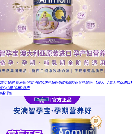
26年日期 安满智孕宝孕妇奶粉产妇妈妈奶粉800克含叶酸钙 【澳大 【澳大利亚进口】
800g1罐 26年2月产
0条评价