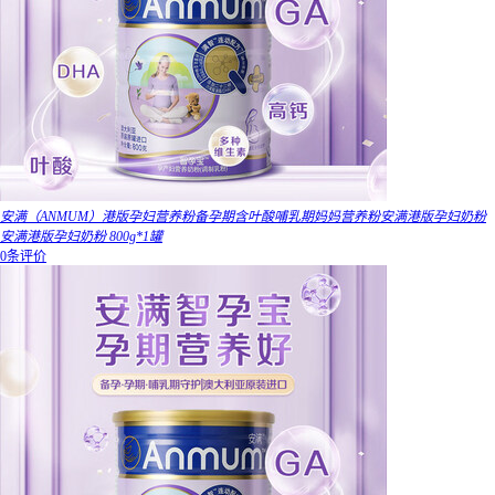
安满（ANMUM）港版孕妇营养粉备孕期含叶酸哺乳期妈妈营养粉安满港版孕妇奶粉
安满港版孕妇奶粉 800g*1罐
0条评价