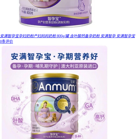
安满智孕宝孕妇奶粉产妇妈妈奶粉 800g/罐 含叶酸钙备孕奶粉 安满智孕 安满智孕宝
0条评价