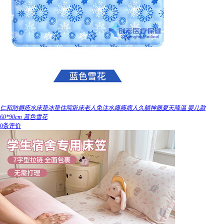
仁和防褥疮水床垫冰垫住院卧床老人免注水瘫痪病人久躺神器夏天降温 婴儿款
60*90cm 蓝色雪花
0条评价