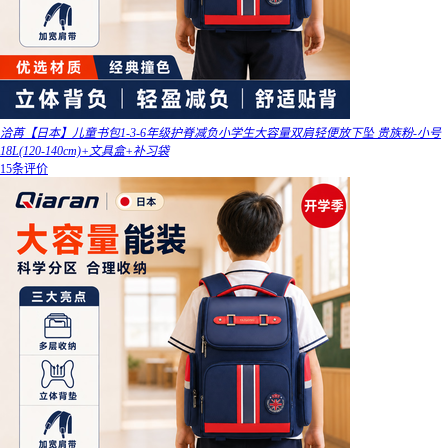
洽苒【日本】儿童书包1-3-6年级护脊减负小学生大容量双肩轻便放下坠 贵族粉-小号
18L(120-140cm)+文具盒+补习袋
15条评价