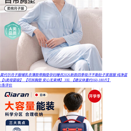
莫代尔月子服哺乳衣薄款带胸垫孕妇睡衣2026新款四季吸汗不勒肚子家居服 纯净蓝
【A类母婴级】 【可拆胸垫 安心无束缚】 3XL 【建议体重约160-180斤】
1条评价