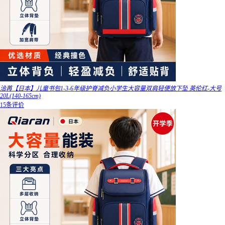
洽苒【日本】儿童书包1-3-6年级护脊减负小学生大容量双肩轻便放下坠 英伦红-大号
20L(140-165cm)
15条评价