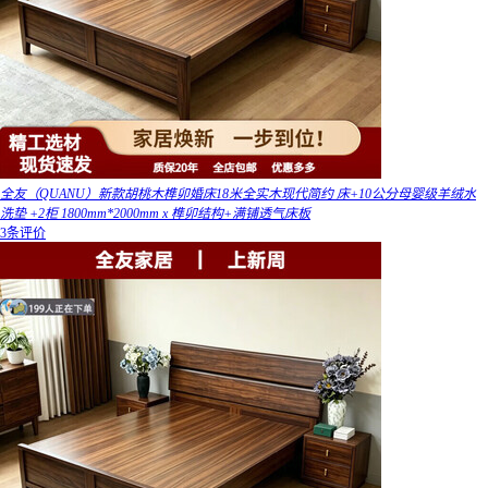
全友（QUANU）新款胡桃木榫卯婚床18米全实木现代简约 床+10公分母婴级羊绒水
洗垫 +2柜 1800mm*2000mm x 榫卯结构+满铺透气床板
3条评价