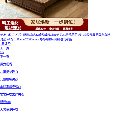
全友（QUANU）新款胡桃木榫卯婚床18米全实木现代简约 床+10公分母婴级羊绒水
洗垫 +1柜 1800mm*2000mm x 榫卯结构+满铺透气床板
3条评价
上一页
1/5
下一页
得力珊瑚
儿童棉柔睡衣
儿童睡袋男孩
丰润家居专营店
宝宝睡衣加厚夹棉
蝴蝶810
大男童夏睡衣