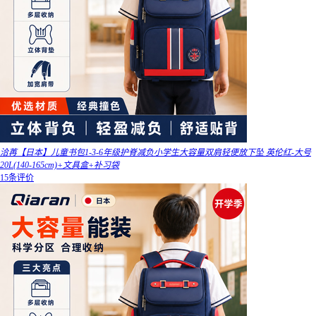
洽苒【日本】儿童书包1-3-6年级护脊减负小学生大容量双肩轻便放下坠 英伦红-大号
20L(140-165cm)+文具盒+补习袋
15条评价