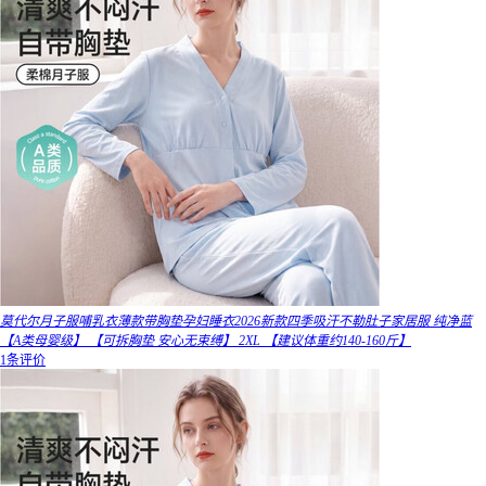
莫代尔月子服哺乳衣薄款带胸垫孕妇睡衣2026新款四季吸汗不勒肚子家居服 纯净蓝
【A类母婴级】 【可拆胸垫 安心无束缚】 2XL 【建议体重约140-160斤】
1条评价