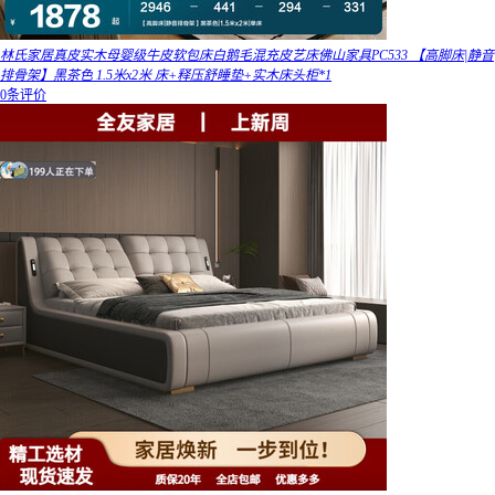
林氏家居真皮实木母婴级牛皮软包床白鹅毛混充皮艺床佛山家具PC533 【高脚床|静音
排骨架】黑茶色 1.5米x2米 床+释压舒睡垫+实木床头柜*1
0条评价