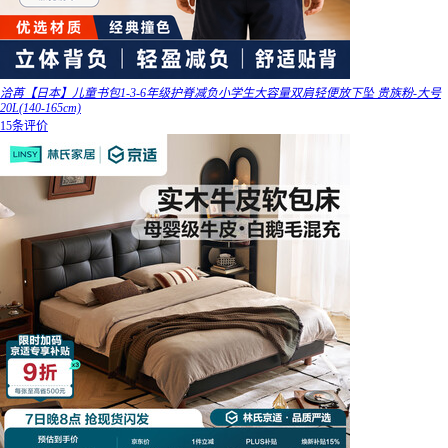
洽苒【日本】儿童书包1-3-6年级护脊减负小学生大容量双肩轻便放下坠 贵族粉-大号
20L(140-165cm)
15条评价