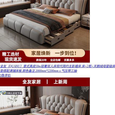
全友（QUANU）意式真皮18m轻奢双人床现代简约主卧婚床 床+2柜+天鹅绒母婴级床
垫搭配满铺床板 颜色备注 2000mm*2200mm x 气压带三抽
3条评价