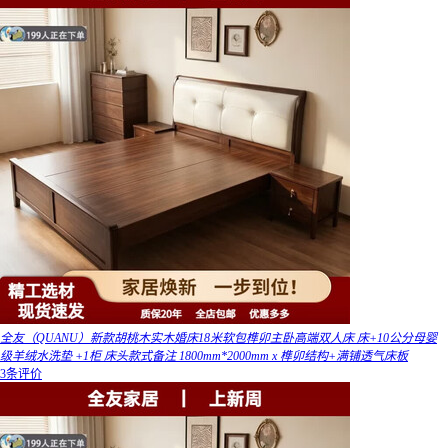
全友（QUANU）新款胡桃木实木婚床18米软包榫卯主卧高端双人床 床+10公分母婴
级羊绒水洗垫 +1柜 床头款式备注 1800mm*2000mm x 榫卯结构+满铺透气床板
3条评价