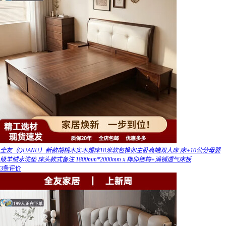
全友（QUANU）新款胡桃木实木婚床18米软包榫卯主卧高端双人床 床+10公分母婴
级羊绒水洗垫 床头款式备注 1800mm*2000mm x 榫卯结构+满铺透气床板
3条评价