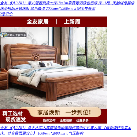
全友（QUANU）意式轻奢真皮大床18m2m靠背可调软包婚床 床+1柜+天鹅绒母婴级
床垫搭配满铺床板 颜色备注 2000mm*2200mm x 钢木排骨架
2条评价
全友（QUANU）乌金木实木高箱储物婚床现代简约中式双人床 【母婴级环保实木
床，静音稳固更安心】 1800mm*2000mm x 气压结构