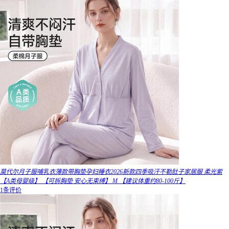
莫代尔月子服哺乳衣薄款带胸垫孕妇睡衣2026新款四季吸汗不勒肚子家居服 柔光紫
【A类母婴级】 【可拆胸垫 安心无束缚】 M 【建议体重约80-100斤】
1条评价