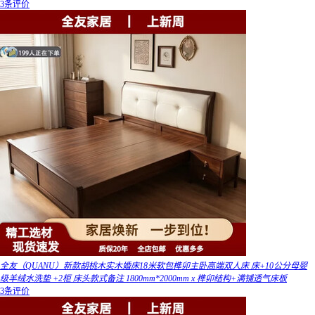
3条评价
全友（QUANU）新款胡桃木实木婚床18米软包榫卯主卧高端双人床 床+10公分母婴
级羊绒水洗垫 +2柜 床头款式备注 1800mm*2000mm x 榫卯结构+满铺透气床板
3条评价