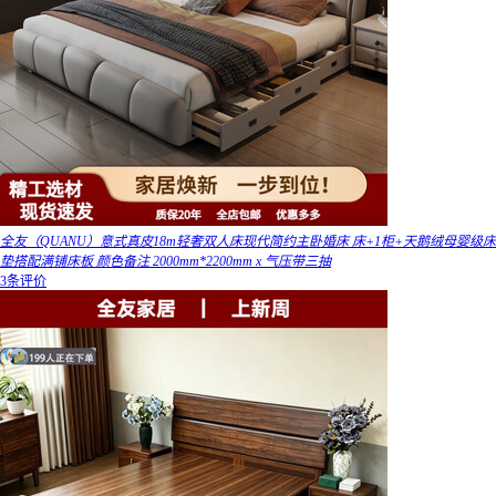
全友（QUANU）意式真皮18m轻奢双人床现代简约主卧婚床 床+1柜+天鹅绒母婴级床
垫搭配满铺床板 颜色备注 2000mm*2200mm x 气压带三抽
3条评价