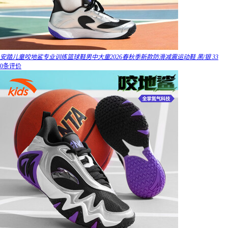
安踏儿童咬地鲨专业训练篮球鞋男中大童2026春秋季新款防滑减震运动鞋 黑/银 33
0条评价