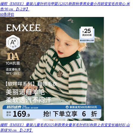
嫚熙（EMXEE）童装儿童针织马甲婴儿2025新款秋季男女童小月龄宝宝毛衣背心 米
色 90 cm 【1-2岁】
60条评价
嫚熙（EMXEE）童装儿童毛衣2025新款男女童羊毛针织衫秋款上衣宝宝长袖衬衫 山
茶绿 90 cm 【1-2岁】