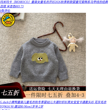
玛米玛卡（MOMOCO）童装女童毛衣开衫2026秋季新款婴童可爱韩系马甲线衣经典
百搭 米杏色003 73
0条评价
G.duck小黄鸭童装儿童毛衣秋冬季婴幼儿卡通针织衫男女宝宝卡通套头衫 花灰毛衣
YQ9616 90 建议80-90cm1岁半-2岁