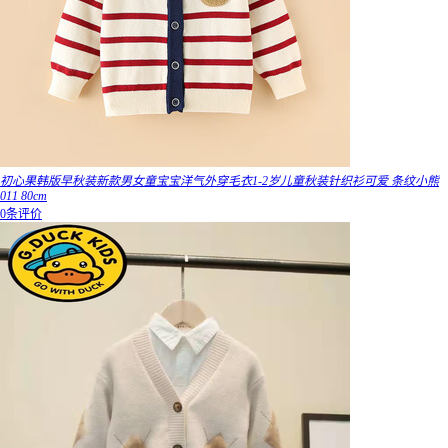
初心果韩版早秋装新款男女童宝宝洋气外穿毛衣1-2岁儿童秋装针织衫可爱 条纹小熊
011 80cm
0条评价