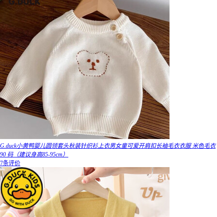
G.duck小黄鸭婴儿圆领套头秋装针织衫上衣男女童可爱开肩扣长袖毛衣衣服 米色毛衣
90 码（建议身高85-95cm）
7条评价