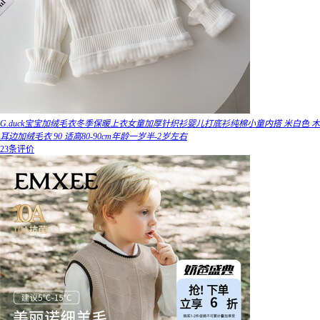
G.duck宝宝加绒毛衣冬季保暖上衣女童加厚针织衫婴儿打底衫纯棉小童内搭 米白色 木
耳边加绒毛衣 90 适高80-90cm年龄一岁半-2岁左右
23条评价