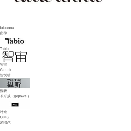
tutuanna
南律
Tabio
智宙
G.duck
忻悦晴
温听
革斤威（gejinwei）
叶余
OIMG
米嘟尔