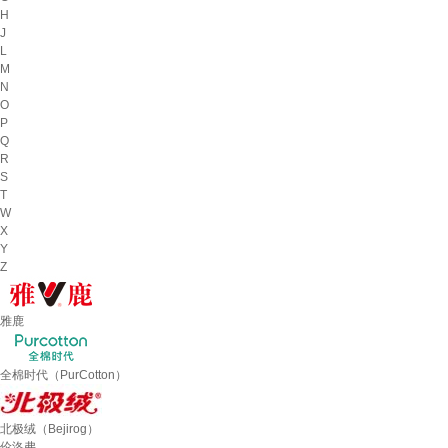
H
J
L
M
N
O
P
Q
R
S
T
W
X
Y
Z
雅鹿
全棉时代（PurCotton）
北极绒（Bejirog）
伦洛弗