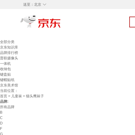
◇
送至：
北京
全部分类
京东知识库
品牌排行榜
普联摄像头
一体机
收纳包
键盘贴
键帽贴纸
京东美术馆
当前位置：
首页
>
儿童袜
> 猫头鹰袜子
品牌:
所有品牌
B
C
D
F
G