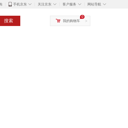
◇
◇
◇
◇
购
手机京东
关注京东
客户服务
网站导航
0
搜索
我的购物车
>