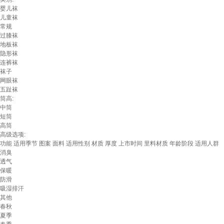
婴儿袜
儿童袜
常规
过膝袜
地板袜
隐形袜
连裤袜
袜子
网眼袜
五趾袜
筒高:
中筒
短筒
高筒
高级选项:
功能
适用季节
图案
面料
适用性别
材质
厚度
上市时间
里料材质
年龄阶段
适用人群
消臭
透气
保暖
防滑
吸湿排汗
其他
春秋
夏季