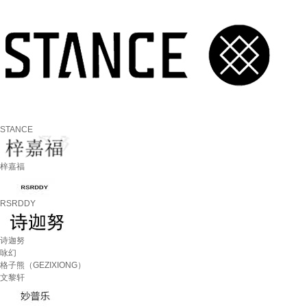
STANCE
梓嘉福
RSRDDY
诗迦努
咏幻
格子熊（GEZIXIONG）
文黎轩