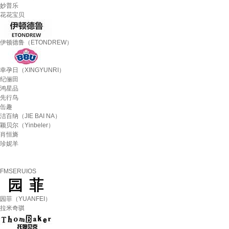
妙普乐
花花宝贝
伊顿德鲁（ETONDREW）
幸孕日（XINGYUNRI）
纪俪田
鸿星品
先行鸟
缶趣
洁百纳（JIE BAI NA）
颖贝尔（Yinbeler）
肖恒旖
珍妮羊
FMSERUIOS
园菲（YUANFEI）
拉米奇骐