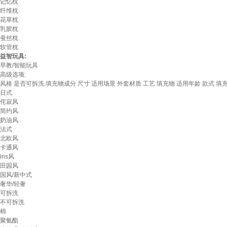
记忆枕
纤维枕
花草枕
乳胶枕
蚕丝枕
软管枕
益智玩具:
早教/智能玩具
高级选项:
风格
是否可拆洗
填充物成分
尺寸
适用场景
外套材质
工艺
填充物
适用年龄
款式
填
日式
侘寂风
简约风
奶油风
法式
北欧风
卡通风
ins风
田园风
国风/新中式
奢华/轻奢
可拆洗
不可拆洗
棉
聚氨酯