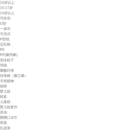
15岁以上
15-17岁
14岁以上
可拆洗
U型
一体式
可洗式
H型枕
记忆棉
PE
PP(聚丙烯)
泡沫粒子
羽绒
聚酯纤维
珍珠棉（聚乙烯）
天然植物
绒类
婴儿枕
枕套
儿童枕
婴儿枕套件
其他
围嘴口水巾
简装
礼盒装