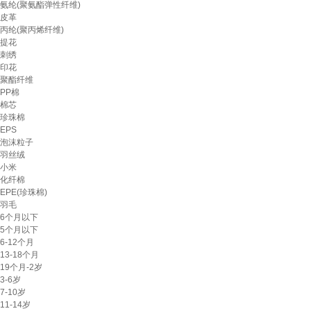
氨纶(聚氨酯弹性纤维)
皮革
丙纶(聚丙烯纤维)
提花
刺绣
印花
聚酯纤维
PP棉
棉芯
珍珠棉
EPS
泡沫粒子
羽丝绒
小米
化纤棉
EPE(珍珠棉)
羽毛
6个月以下
5个月以下
6-12个月
13-18个月
19个月-2岁
3-6岁
7-10岁
11-14岁