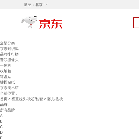
◇
送至：
北京
全部分类
京东知识库
品牌排行榜
普联摄像头
一体机
收纳包
键盘贴
键帽贴纸
京东美术馆
当前位置：
首页
>
婴童枕头/枕芯/枕套
> 婴儿 抱枕
品牌:
所有品牌
A
B
C
D
E