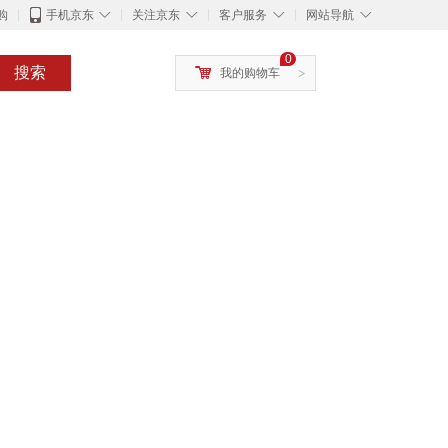
◇
◇
◇
◇
购
手机京东
关注京东
客户服务
网站导航
0
搜索
我的购物车
>