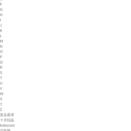
F
G
H
I
J
K
L
M
N
O
P
Q
R
S
T
U
V
W
X
Y
Z
亚朵星球
十月结晶
babycare
贝肽斯