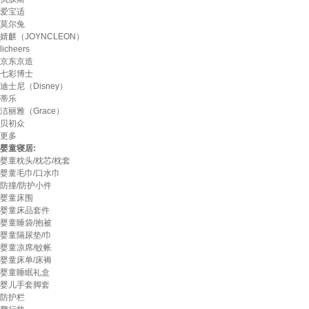
爱宝适
莫尔兔
婧麒（JOYNCLEON）
licheers
京东京造
七彩博士
迪士尼（Disney）
蒂乐
洁丽雅（Grace）
贝初众
更多
婴童寝居:
婴童枕头/枕芯/枕套
婴童毛巾/口水巾
防撞/防护小件
婴童床围
婴童床品套件
婴童睡袋/抱被
婴童隔尿垫/巾
婴童凉席/蚊帐
婴童床单/床褥
婴童睡眠礼盒
婴儿手套脚套
防护栏