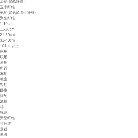
涤纶(聚酯纤维)
玉米纤维
氨纶(聚氨酯弹性纤维)
聚酯纤维
1-10cm
11-20cm
21-30cm
31-40cm
101cm以上
家用
职场
通用
出行
车用
教室
客厅
卧室
涤纶
涤棉
棉
锦纶
聚酯纤维
竹纤维
蚕丝
羊绒