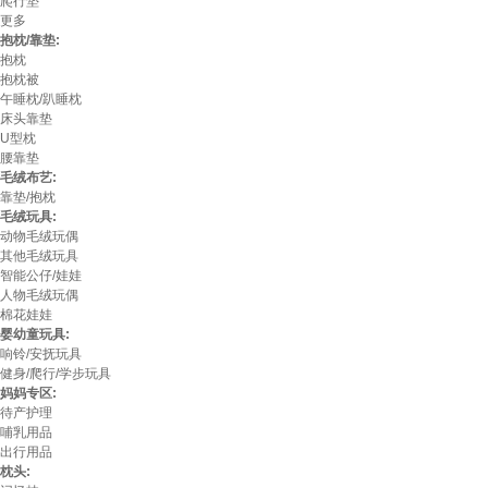
爬行垫
更多
抱枕/靠垫:
抱枕
抱枕被
午睡枕/趴睡枕
床头靠垫
U型枕
腰靠垫
毛绒布艺:
靠垫/抱枕
毛绒玩具:
动物毛绒玩偶
其他毛绒玩具
智能公仔/娃娃
人物毛绒玩偶
棉花娃娃
婴幼童玩具:
响铃/安抚玩具
健身/爬行/学步玩具
妈妈专区:
待产护理
哺乳用品
出行用品
枕头: