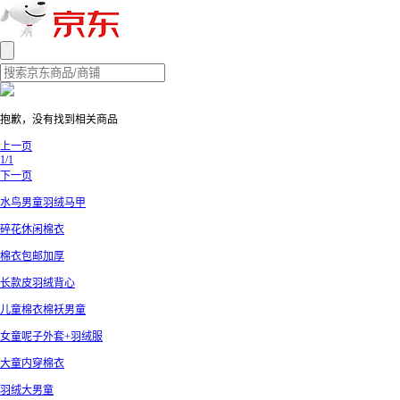
抱歉，没有找到相关商品
上一页
1/1
下一页
水鸟男童羽绒马甲
碎花休闲棉衣
棉衣包邮加厚
长款皮羽绒背心
儿童棉衣棉袄男童
女童呢子外套+羽绒服
大童内穿棉衣
羽绒大男童