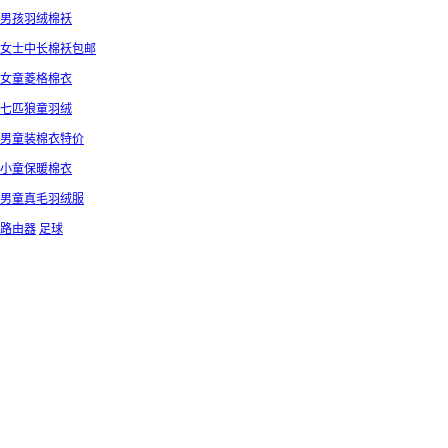
男孩羽绒棉袄
女士中长棉袄包邮
女童菱格棉衣
七匹狼童羽绒
男童装棉衣特价
小童保暖棉衣
男童真毛羽绒服
路由器
足球