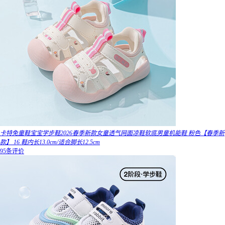
卡特免童鞋宝宝学步鞋2026春季新款女童透气网面凉鞋软底男童机能鞋 粉色【春季新
款】 16 鞋内长13.0cm/适合脚长12.5cm
95条评价