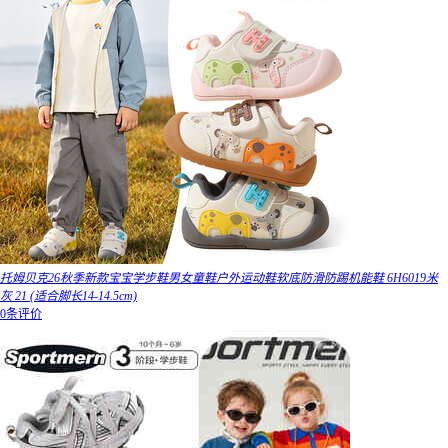
托姆贝克26秋季新款宝宝学步鞋男女童鞋户外运动鞋软底防滑防踢机能鞋 6H6019米
灰 21 (适合脚长14-14.5cm)
0条评价