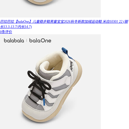
巴拉巴拉【balaOne】儿童稳步鞋男童宝宝2026秋冬新款加绒运动鞋 米白10301 22 (脚
长13.3-13.7/内长14.7)
0条评价