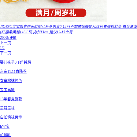
JIOESC宝宝周岁虎头鞋婴儿秋冬男女0-12月不加绒保暖婴儿红色喜庆棉鞋新 白金角龙
(红福柔柔鞋) 16 L码 内长13cm 建议12-15个月
200条评价
上一页
1/2
下一页
婴儿袜子0 1岁 纯棉
京东11.11直降卷
女童棉袜纯色
宝宝高筒
13年春夏新款
童鞋童袜
白长筒袜男童
lr宝宝
a01001