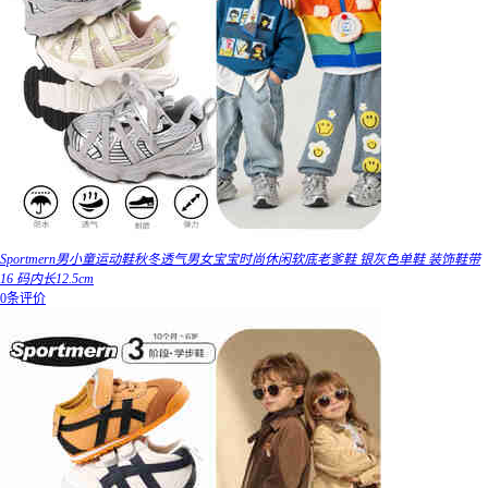
Sportmern男小童运动鞋秋冬透气男女宝宝时尚休闲软底老爹鞋 银灰色单鞋 装饰鞋带
16 码内长12.5cm
0条评价