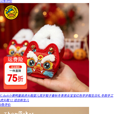
32条评价
G.duck小黄鸭童装虎头鞋婴儿周岁鞋子春秋冬季男女宝宝红色学步鞋生日礼 冬款手工
虎头鞋 12 适合新生儿
0条评价