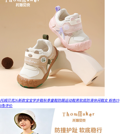
托姆贝克26新款宝宝学步鞋秋季童鞋防踢运动鞋男软底防滑休闲鞋女 粉色19
0条评价