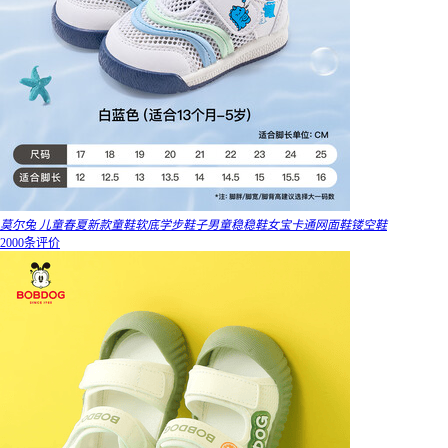
莫尔兔 儿童春夏新款童鞋软底学步鞋子男童稳稳鞋女宝卡通网面鞋镂空鞋
2000条评价