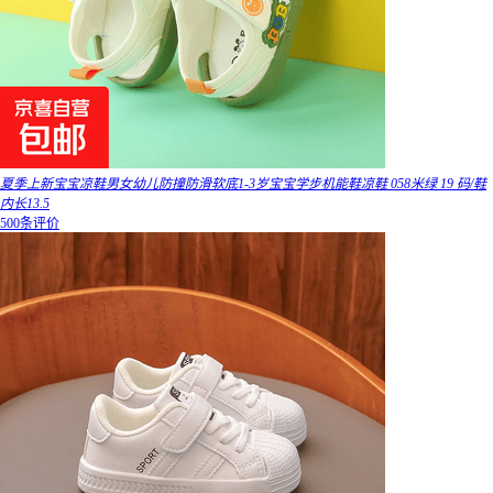
夏季上新宝宝凉鞋男女幼儿防撞防滑软底1-3岁宝宝学步机能鞋凉鞋 058米绿 19 码/鞋
内长13.5
500条评价