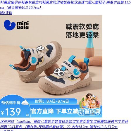
科巢宝宝学步鞋春秋款室内鞋男女防滑地板鞋袜软底透气婴儿童鞋子 莱希尔白熊 11.5
cm（适合脚长10.3-10.7cm）
0条评价
迷你巴拉（minibala）童鞋儿童跑步鞋春秋新款宝宝男女童宝宝缓震网面透气学步休
闲鞋 3243蓝色 （春秋款-尺码脚长看详情） 22 内长14.2cm 脚长约13.2-13.7cm