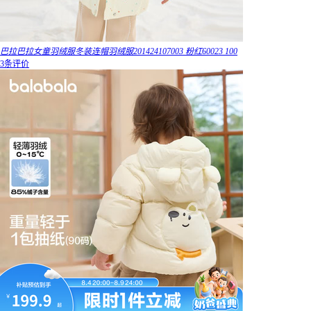
巴拉巴拉女童羽绒服冬装连帽羽绒服201424107003 粉红60023 100
3条评价