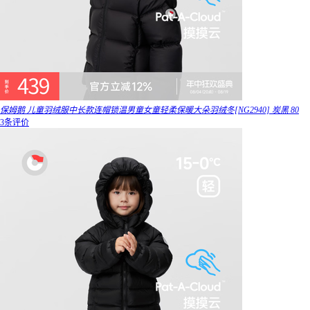
保姆鹅 儿童羽绒服中长款连帽锁温男童女童轻柔保暖大朵羽绒冬[NG2940] 炭黑 80
3条评价