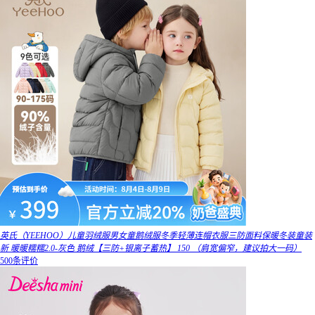
英氏（YEEHOO）儿童羽绒服男女童鹅绒服冬季轻薄连帽衣服三防面料保暖冬装童装
新 暖暖糯糯2.0-灰色 鹅绒【三防+银离子蓄热】 150 （肩宽偏窄，建议拍大一码）
500条评价