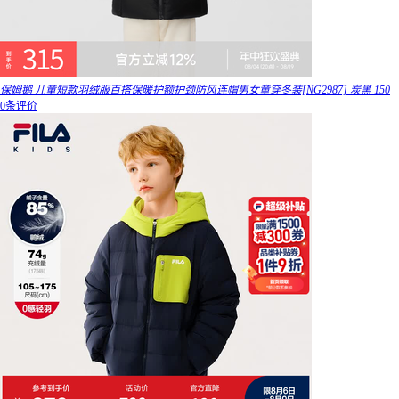
保姆鹅 儿童短款羽绒服百搭保暖护额护颈防风连帽男女童穿冬装[NG2987] 炭黑 150
0条评价