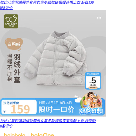
拉比儿童羽绒服外套男女童冬款拉链保暖连帽上衣 虾红130
0条评价
拉比儿童轻薄羽绒外套男女童冬款按扣宝宝保暖上衣 浅灰80
0条评价