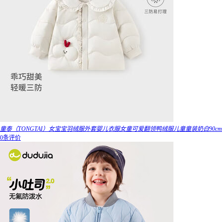
童泰（TONGTAI）女宝宝羽绒服外套婴儿衣服女童可爱翻领鸭绒服儿童童装奶白90cm
0条评价