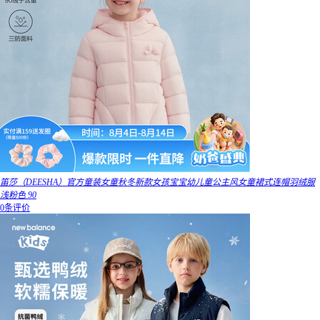
笛莎（DEESHA）官方童装女童秋冬新款女孩宝宝幼儿童公主风女童裙式连帽羽绒服
浅粉色 90
0条评价