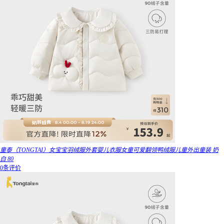
童泰（TONGTAI）女宝宝羽绒服外套婴儿衣服女童可爱翻领鸭绒服儿童外出童装 奶
白 80
0条评价