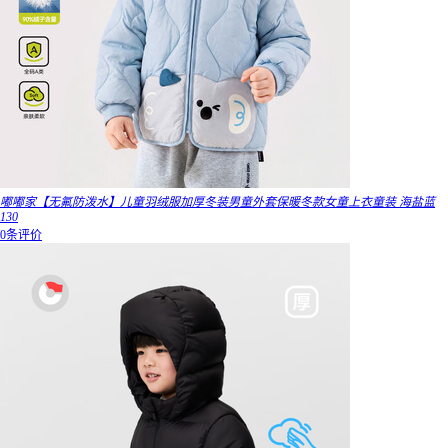
嘟嘟家【无氟防泼水】儿童羽绒服加厚冬装男童外套保暖冬款女童上衣童装 海盐蓝
130
0条评价