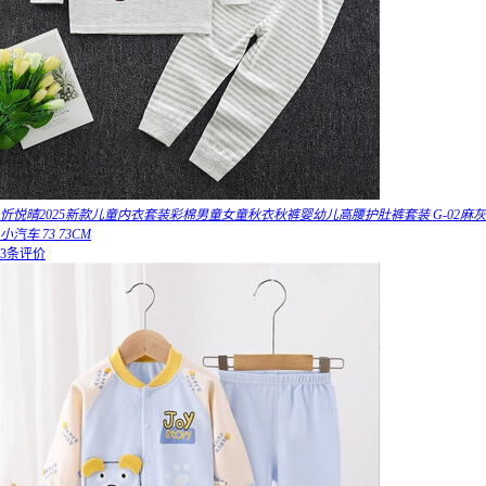
忻悦晴2025新款儿童内衣套装彩棉男童女童秋衣秋裤婴幼儿高腰护肚裤套装 G-02麻灰
小汽车 73 73CM
3条评价