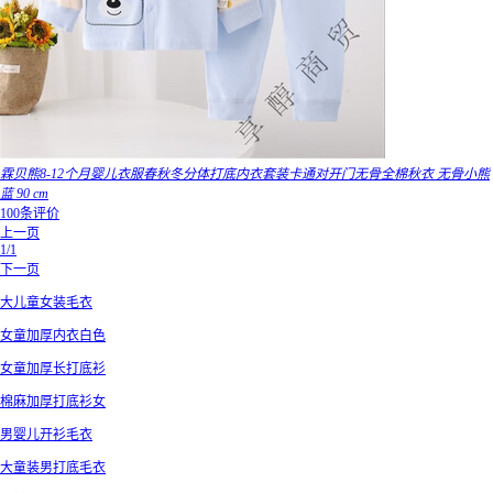
霖贝熊8-12个月婴儿衣服春秋冬分体打底内衣套装卡通对开门无骨全棉秋衣 无骨小熊
蓝 90 cm
100条评价
上一页
1/1
下一页
大儿童女装毛衣
女童加厚内衣白色
女童加厚长打底衫
棉麻加厚打底衫女
男婴儿开衫毛衣
大童装男打底毛衣