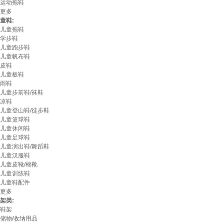
运动拖鞋
更多
童鞋:
儿童拖鞋
学步鞋
儿童跑步鞋
儿童帆布鞋
皮鞋
儿童板鞋
雨鞋
儿童步前鞋/袜鞋
凉鞋
儿童登山鞋/徒步鞋
儿童篮球鞋
儿童休闲鞋
儿童足球鞋
儿童演出鞋/舞蹈鞋
儿童汉服鞋
儿童皮靴/棉靴
儿童训练鞋
儿童鞋配件
更多
架类:
鞋架
储物/收纳用品