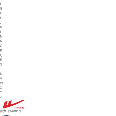
F
G
H
I
J
K
L
M
N
O
P
Q
R
S
T
U
V
W
X
Y
Z
回力（Warrior）