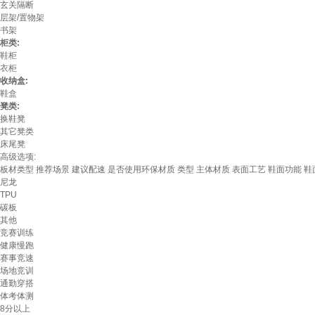
玄关隔断
层架/置物架
书架
柜类:
鞋柜
衣柜
收纳盒:
鞋盒
凳类:
换鞋凳
其它凳类
床尾凳
高级选项:
板材类型
推荐场景
建议配速
是否使用环保材质
类型
主体材质
表面工艺
鞋面功能
鞋
尼龙
TPU
碳板
其他
竞赛训练
健康慢跑
赛事竞速
场地竞训
通勤穿搭
体考体测
8分以上