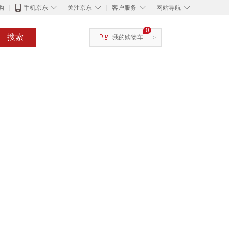
◇
◇
◇
◇
购
手机京东
关注京东
客户服务
网站导航
0
搜索
我的购物车
>