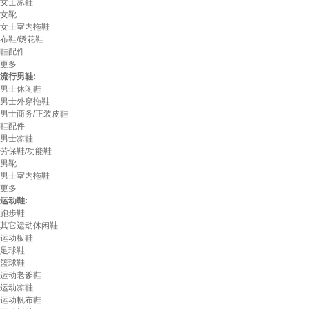
女士凉鞋
女靴
女士室内拖鞋
布鞋/绣花鞋
鞋配件
更多
流行男鞋:
男士休闲鞋
男士外穿拖鞋
男士商务/正装皮鞋
鞋配件
男士凉鞋
劳保鞋/功能鞋
男靴
男士室内拖鞋
更多
运动鞋:
跑步鞋
其它运动休闲鞋
运动板鞋
足球鞋
篮球鞋
运动老爹鞋
运动凉鞋
运动帆布鞋