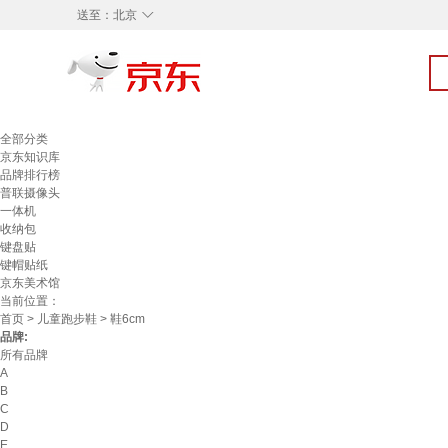
◇
送至：
北京
全部分类
京东知识库
品牌排行榜
普联摄像头
一体机
收纳包
键盘贴
键帽贴纸
京东美术馆
当前位置：
首页
>
儿童跑步鞋
> 鞋6cm
品牌:
所有品牌
A
B
C
D
E