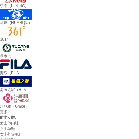
李宁（LI-NING）
环球（HUANQIU）
361°
啄木鸟
斐乐（FILA）
海澜之家（HLA）
洁丽雅（Grace）
更多
时尚女鞋:
女士休闲鞋
女士单鞋
女士外穿拖鞋