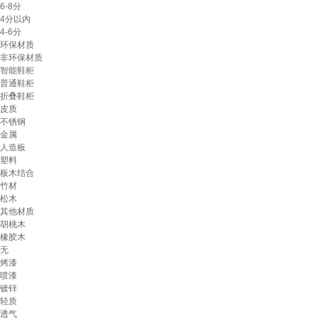
6-8分
4分以内
4-6分
环保材质
非环保材质
智能鞋柜
普通鞋柜
折叠鞋柜
皮质
不锈钢
金属
人造板
塑料
板木结合
竹材
松木
其他材质
胡桃木
橡胶木
无
烤漆
喷漆
镀锌
轻质
透气